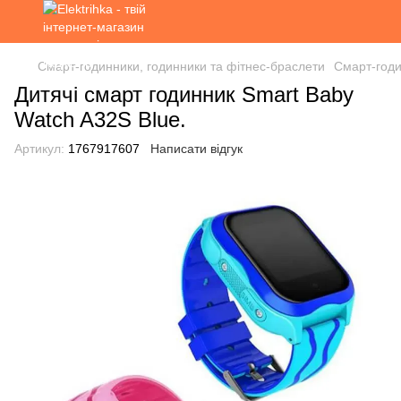
Смарт-годинники, годинники та фітнес-браслети
Смарт-годи
Дитячі смарт годинник Smart Baby
Watch A32S Blue.
Артикул:
1767917607
Написати відгук