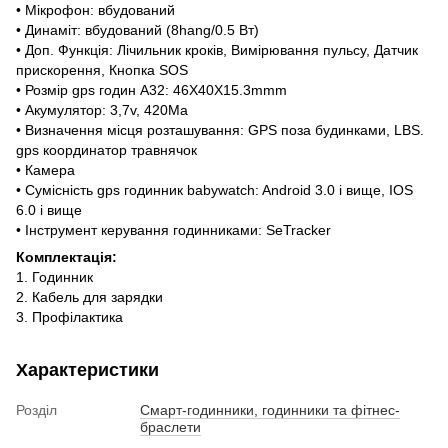
• Мікрофон: вбудований
• Динаміт: вбудований (8hang/0.5 Вт)
• Доп. Функція: Лічильник кроків, Вимірювання пульсу, Датчик
прискорення, Кнопка SOS
• Розмір gps годин A32: 46X40X15.3mmm
• Акумулятор: 3,7v, 420Ma
• Визначення місця розташування: GPS поза будинками, LBS.
gps координатор травнячок
• Камера
• Сумісність gps годинник babywatch: Android 3.0 і вище, IOS
6.0 і вище
• Інструмент керування годинниками: SeTracker
Комплектація:
1. Годинник
2. Кабель для зарядки
3. Профілактика
Характеристики
Розділ
Смарт-годинники, годинники та фітнес-
браслети