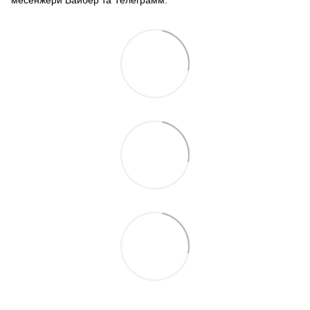
месенжери Вайбер та Телеграмм.