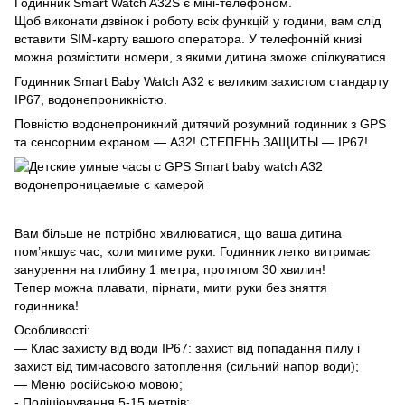
Годинник Smart Watch A32S є міні-телефоном.
Щоб виконати дзвінок і роботу всіх функцій у години, вам слід
вставити SIM-карту вашого оператора. У телефонній книзі
можна розмістити номери, з якими дитина зможе спілкуватися.
Годинник Smart Baby Watch A32 є великим захистом стандарту
IP67, водонепроникністю.
Повністю водонепроникний дитячий розумний годинник з GPS
та сенсорним екраном — A32! СТЕПЕНЬ ЗАЩИТЫ — IP67!
Вам більше не потрібно хвилюватися, що ваша дитина
пом’якшує час, коли митиме руки. Годинник легко витримає
занурення на глибину 1 метра, протягом 30 хвилин!
Тепер можна плавати, пірнати, мити руки без зняття
годинника!
Особливості:
— Клас захисту від води IP67: захист від попадання пилу і
захист від тимчасового затоплення (сильний напор води);
— Меню російською мовою;
- Поліціонування 5-15 метрів;