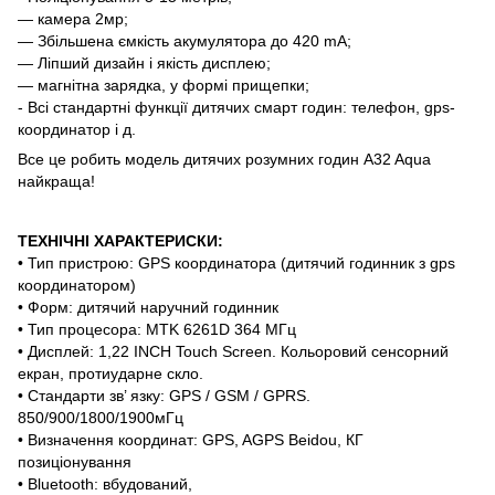
— камера 2мр;
— Збільшена ємкість акумулятора до 420 mA;
— Ліпший дизайн і якість дисплею;
— магнітна зарядка, у формі прищепки;
- Всі стандартні функції дитячих смарт годин: телефон, gps-
координатор і д.
Все це робить модель дитячих розумних годин A32 Aqua
найкраща!
ТЕХНІЧНІ ХАРАКТЕРИСКИ:
• Тип пристрою: GPS координатора (дитячий годинник з gps
координатором)
• Форм: дитячий наручний годинник
• Тип процесора: MTK 6261D 364 МГц
• Дисплей: 1,22 INCH Touch Screen. Кольоровий сенсорний
екран, протиударне скло.
• Стандарти зв’ язку: GPS / GSM / GPRS.
850/900/1800/1900мГц
• Визначення координат: GPS, AGPS Beidou, КГ
позиціонування
• Bluetooth: вбудований,