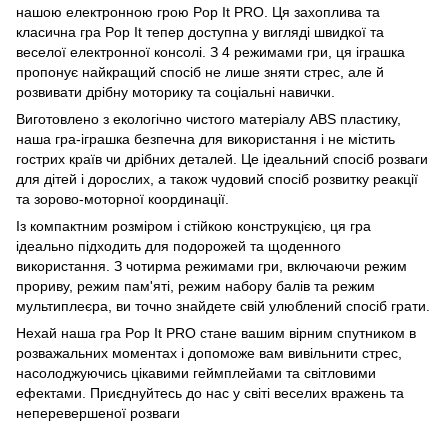
нашою електронною грою Pop It PRO. Ця захоплива та
класична гра Pop It тепер доступна у вигляді швидкої та
веселої електронної консолі. З 4 режимами гри, ця іграшка
пропонує найкращий спосіб не лише зняти стрес, але й
розвивати дрібну моторику та соціальні навички.
Виготовлено з екологічно чистого матеріалу ABS пластику,
наша гра-іграшка безпечна для використання і не містить
гострих країв чи дрібних деталей. Це ідеальний спосіб розваги
для дітей і дорослих, а також чудовий спосіб розвитку реакції
та зорово-моторної координації.
Із компактним розміром і стійкою конструкцією, ця гра
ідеально підходить для подорожей та щоденного
використання. З чотирма режимами гри, включаючи режим
прориву, режим пам'яті, режим набору балів та режим
мультиплеєра, ви точно знайдете свій улюблений спосіб грати.
Нехай наша гра Pop It PRO стане вашим вірним спутником в
розважальних моментах і допоможе вам вивільнити стрес,
насолоджуючись цікавими геймплейами та світловими
ефектами. Приєднуйтесь до нас у світі веселих вражень та
неперевершеної розваги