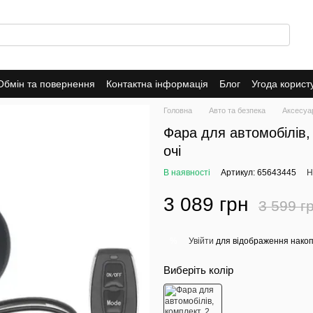
Обмін та повернення
Контактна інформація
Блог
Угода корист
ade-In
Публічна оферта
Політика конфіденційності
Головна
Авто та безпека
Аксесуа
Фара для автомобілів,
очі
В наявності
Артикул: 65643445
Н
3 089 грн
3 599 г
Увійти
для відображення накоп
%
Виберіть колір