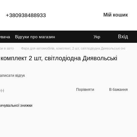
+380938488933
Мій кошик
Вхід
увача
Відгуки про магазин
Укр
ри в авто
Фара для автомобілів, комплект, 2 шт, світлодіодна Диявольські очі
 комплект 2 шт, світлодіодна Диявольські
аписати відгук
рн
Порівняти
В бажання
ичувальної знижки