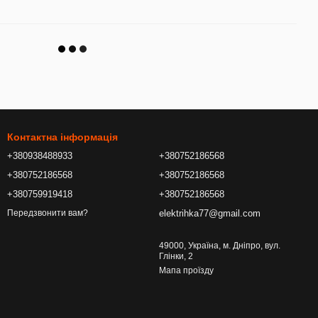
Контактна інформація
+380938488933
+380752186568
+380752186568
+380752186568
+380759919418
+380752186568
elektrihka77@gmail.com
Передзвонити вам?
49000, Україна, м. Дніпро, вул.
Глінки, 2
Мапа проїзду