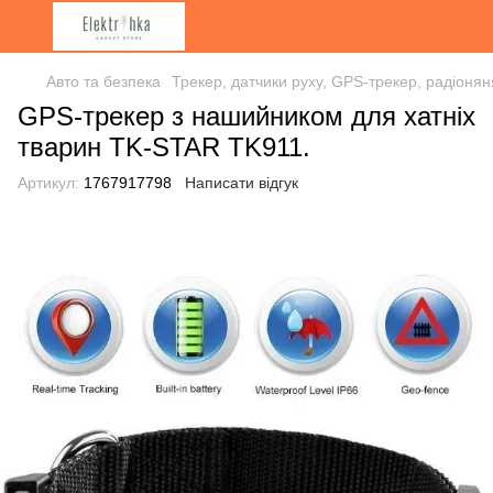
Авто та безпека
Трекер, датчики руху, GPS-трекер, радіоня
GPS-трекер з нашийником для хатніх
тварин TK-STAR TK911.
Артикул:
1767917798
Написати відгук