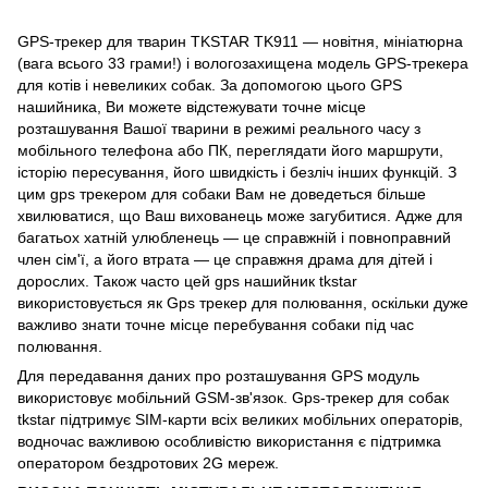
GPS-трекер для тварин TKSTAR TK911 — новітня, мініатюрна
(вага всього 33 грами!) і вологозахищена модель GPS-трекера
для котів і невеликих собак. За допомогою цього GPS
нашийника, Ви можете відстежувати точне місце
розташування Вашої тварини в режимі реального часу з
мобільного телефона або ПК, переглядати його маршрути,
історію пересування, його швидкість і безліч інших функцій. З
цим gps трекером для собаки Вам не доведеться більше
хвилюватися, що Ваш вихованець може загубитися. Адже для
багатьох хатній улюбленець — це справжній і повноправний
член сім'ї, а його втрата — це справжня драма для дітей і
дорослих. Також часто цей gps нашийник tkstar
використовується як Gps трекер для полювання, оскільки дуже
важливо знати точне місце перебування собаки під час
полювання.
Для передавання даних про розташування GPS модуль
використовує мобільний GSM-зв'язок. Gps-трекер для собак
tkstar підтримує SIM-карти всіх великих мобільних операторів,
водночас важливою особливістю використання є підтримка
оператором бездротових 2G мереж.