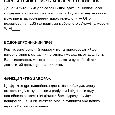
ВИСОКА ТОЧНІСТЬ МІСТУВАЛЬНЕ МЕСТОПОЖЕННЯ
Даніe GPS-гойники для собак і кішок здатні визначати свої
координати в режимі реального часу. Водночас відстеження
можливе із застосуванням трьох технологій — GPS
позиціювання, LBS (за вишками мобільного зв'язку) та мережі
WIFI____
ВОДОНЕПРОНИКНИЙ (IP66)
.
Корпус виготовлений герметично та пристосований до
використання в складних погодних умовах, як-от дощ і сніг.
Ваш вихованець може вільно приймати душ або бігати в
дощовитий день з gps нашийником,
ФУНКЦИЯ «ГЕО ЗАБОРА».
Ця функція gps нашийника для котів і собак дає змогу
окреслити ділянку з певним радіусом і під час виходу
нашийника за межі цієї ділянки Вам відразу прийде
повідомлення, й Ви зможете вчасно зупинити або почати
шукати Вашого вихованця.