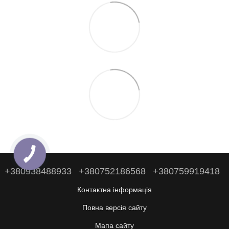
+380938488933
+380752186568
+380759919418
Контактна інформація
Повна версія сайту
Мапа сайту