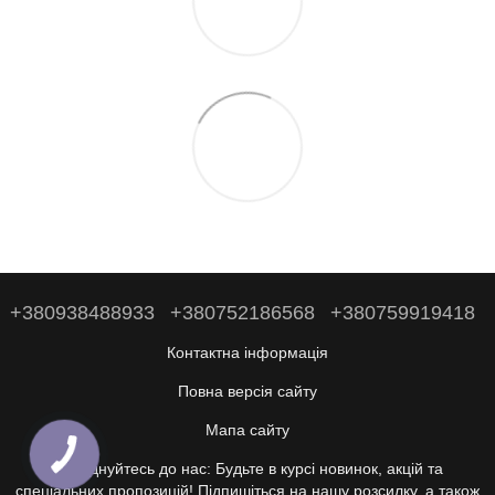
+380938488933
+380752186568
+380759919418
Контактна інформація
Повна версія сайту
Мапа сайту
Приєднуйтесь до нас: Будьте в курсі новинок, акцій та
спеціальних пропозицій! Підпишіться на нашу розсилку, а також