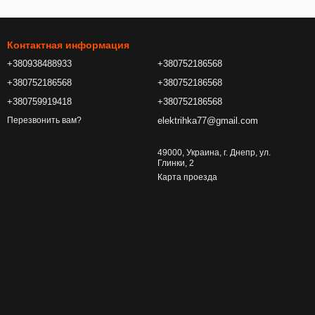
Контактная информация
+380938488933
+380752186568
+380752186568
+380752186568
+380759919418
+380752186568
elektrihka77@gmail.com
Перезвонить вам?
49000, Украина, г. Днепр, ул.
Глинки, 2
Карта проезда