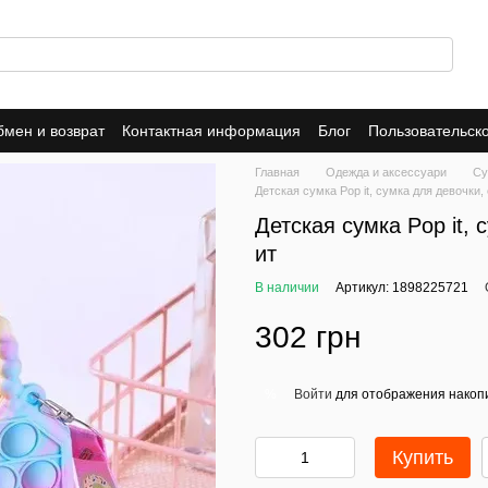
мен и возврат
Контактная информация
Блог
Пользовательск
Dropshipping
Trade-In
Публичная оферта
Политика конфид
Главная
Одежда и аксессуари
Су
Детская сумка Pop it, сумка для девочки,
Детская сумка Pop it,
ит
В наличии
Артикул: 1898225721
302 грн
Войти
для отображения накопи
%
Купить