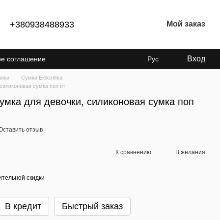
+380938488933
Мой заказ
Вход
ое соглашение
Рус
енциальности
мки
Сумки Elektrihka
 силиконовая сумка поп ит
 сумка для девочки, силиконовая сумка поп
Оставить отзыв
К сравнению
В желания
тельной скидки
В кредит
Быстрый заказ