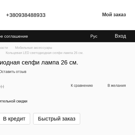
+380938488933
Мой заказ
Вход
ое соглашение
Рус
енциальности
части
Мобильные аксессуары
Кольцевая LED светодиодная селфи лампа 26 см.
иодная селфи лампа 26 см.
Оставить отзыв
рн
К сравнению
В желания
тельной скидки
В кредит
Быстрый заказ