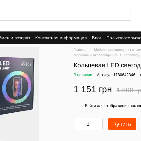
мен и возврат
Контактная информация
Блог
Пользовательск
Dropshipping
Trade-In
Публичная оферта
Политика конфид
Главная
Мобильные ксессуары и зап
Мобильные аксессуары RGB Technology
Кольцевая LED светод
В наличии
Артикул: 1780642346
1 151 грн
1 899 г
Войти
для отображения накопи
%
Купить