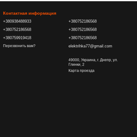
Контактная информация
+380938488933
+380752186568
+380752186568
+380752186568
+380759919418
+380752186568
elektrihka77@gmail.com
Перезвонить вам?
49000, Украина, г. Днепр, ул.
Глинки, 2
Карта проезда