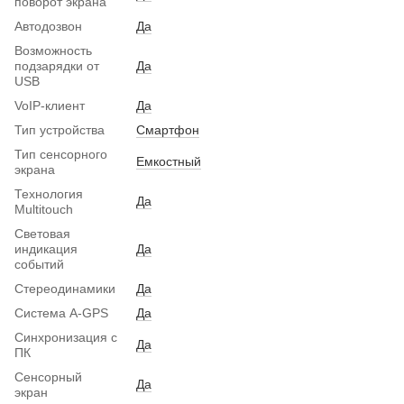
поворот экрана
Автодозвон
Да
Возможность
подзарядки от
Да
USB
VoIP-клиент
Да
Тип устройства
Смартфон
Тип сенсорного
Емкостный
экрана
Технология
Да
Multitouch
Световая
индикация
Да
событий
Стереодинамики
Да
Система A-GPS
Да
Синхронизация с
Да
ПК
Сенсорный
Да
экран