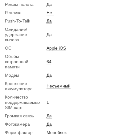
Режим полета
Да
Реплика
Нет
Push-To-Talk
Да
Ожидание/
удержание
Да
вызова
ОС
Apple iOS
Объём
встроенной
64
памяти
Модем
Да
Крепление
Несъемный
аккумулятора
Количество
поддерживаемых
1
SIM-карт
Громкая связь
Да
Фотокамера
Да
Форм-фактор
Моноблок