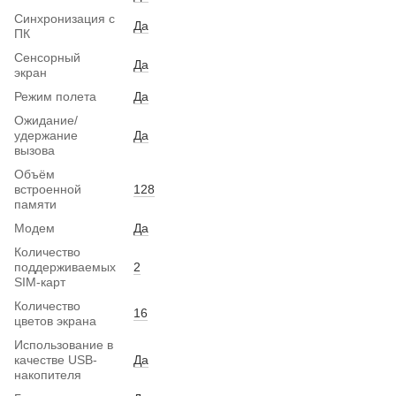
Синхронизация с
Да
ПК
Сенсорный
Да
экран
Режим полета
Да
Ожидание/
удержание
Да
вызова
Объём
встроенной
128
памяти
Модем
Да
Количество
поддерживаемых
2
SIM-карт
Количество
16
цветов экрана
Использование в
качестве USB-
Да
накопителя