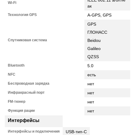
IEEE 802.11 а/б/г/н/
Wi-Fi
ак
Технология GPS
А-GPS, GPS
GPS
ГЛОНАСС
Спутниковая система
Beidou
Galileo
QZSS
Bluetooth
5.0
NFC
есть
Беспроводная зарядка
нет
Инфракрасный порт
нет
FM-тюнер
нет
Функция рации
нет
Интерфейсы
Интерфейсы и подключения
USB-тип-C