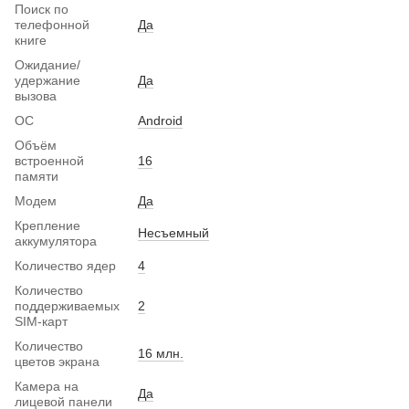
Поиск по
телефонной
Да
книге
Ожидание/
удержание
Да
вызова
ОС
Android
Объём
встроенной
16
памяти
Модем
Да
Крепление
Несъемный
аккумулятора
Количество ядер
4
Количество
поддерживаемых
2
SIM-карт
Количество
16 млн.
цветов экрана
Камера на
Да
лицевой панели