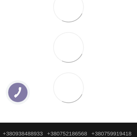
+380938488933
+380752186568
+380759919418