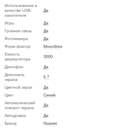
Использование в
качестве USB-
Да
накопителя
Игры
Да
Громкая связь
Да
Фотокамера
Да
Форм-фактор
Моноблок
Емкость
3000
аккумулятора
Диктофон
Да
Диагональ
5.7
экрана
Цветной экран
Да
Цвет
Синий
Автоматический
Да
поворот экрана
Автодозвон
Да
Бренд
Huawei