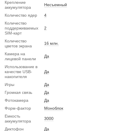
Крепление
Несъемный
аккумулятора
Количество ядер
4
Количество
поддерживаемых
2
SIM-карт
Количество
16 млн.
цветов экрана
Камера на
Да
лицевой панели
Использование в
качестве USB-
Да
накопителя
Игры
Да
Громкая связь
Да
Фотокамера
Да
Форм-фактор
Моноблок
Емкость
3000
аккумулятора
Диктофон
Да