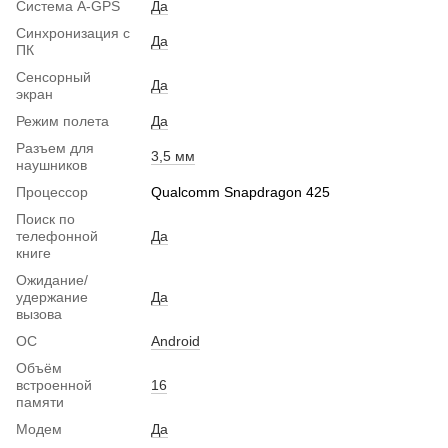
Система A-GPS
Да
Синхронизация с
Да
ПК
Сенсорный
Да
экран
Режим полета
Да
Разъем для
3,5 мм
наушников
Процессор
Qualcomm Snapdragon 425
Поиск по
телефонной
Да
книге
Ожидание/
удержание
Да
вызова
ОС
Android
Объём
встроенной
16
памяти
Модем
Да