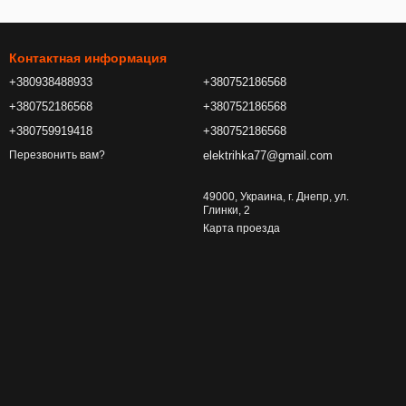
Контактная информация
+380938488933
+380752186568
+380752186568
+380752186568
+380759919418
+380752186568
elektrihka77@gmail.com
Перезвонить вам?
49000, Украина, г. Днепр, ул.
Глинки, 2
Карта проезда