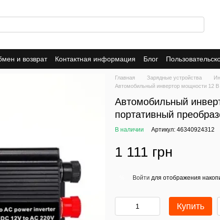
мен и возврат
Контактная информация
Блог
Пользовательск
Dropshipping
Trade-In
Публичная оферта
Политика конфид
Главная
Зарядные устройства
Ин
Автомобильный инвертор мощности 12 В 2
Автомобильный инверт
портативный преобраз
В наличии
Артикул: 46340924312
1 111 грн
Войти
для отображения накопи
%
Купить