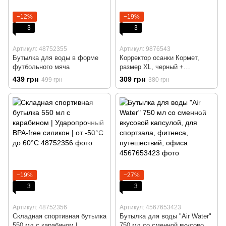
−12%
−19%
3
3
Артикул: 48752355
Артикул: 9876543
Бутылка для воды в форме
Корректор осанки Кормет,
футбольного мяча
размер XL, черный +
фиолетовый
439 грн
309 грн
499 грн
380 грн
−19%
−27%
3
3
Артикул: 48752356
Артикул: 4567653423
Складная спортивная бутылка
Бутылка для воды "Air Water"
550 мл с карабином |
750 мл со сменной вкусовой