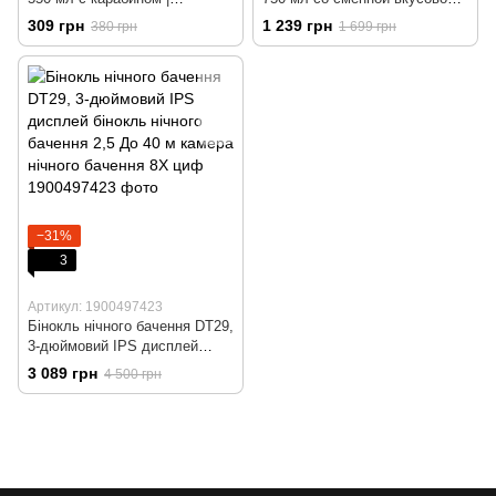
Ударопрочный BPA-free
капсулой, для спортзала,
309 грн
1 239 грн
380 грн
1 699 грн
силикон | от -50°C до 60°C
фитнеса, путешествий, офиса
−31%
3
Артикул: 1900497423
Бінокль нічного бачення DT29,
3-дюймовий IPS дисплей
бінокль нічного бачення 2,5
3 089 грн
4 500 грн
До 40 м камера нічного
бачення 8X циф