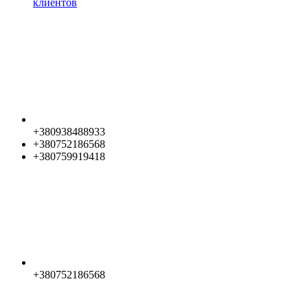
клиентов
+380938488933
+380752186568
+380759919418
+380752186568