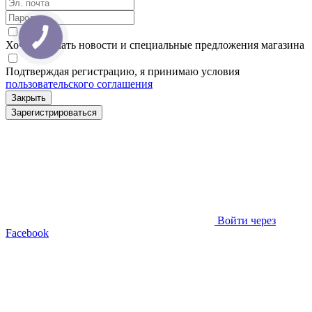
КНОПКА
ЗВ'ЯЗКУ
Хочу получать новости и специальные предложения
магазина
Подтверждая регистрацию, я принимаю условия
пользовательского соглашения
Закрыть
Зарегистрироваться
Войти через
Facebook