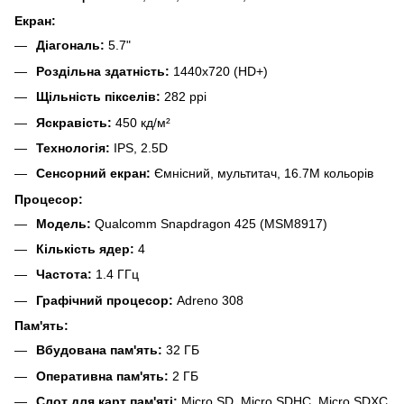
Екран:
Діагональ:
5.7"
Роздільна здатність:
1440x720 (HD+)
Щільність пікселів:
282 ppi
Яскравість:
450 кд/м²
Технологія:
IPS, 2.5D
Сенсорний екран:
Ємнісний, мультитач, 16.7M кольорів
Процесор:
Модель:
Qualcomm Snapdragon 425 (MSM8917)
Кількість ядер:
4
Частота:
1.4 ГГц
Графічний процесор:
Adreno 308
Пам'ять:
Вбудована пам'ять:
32 ГБ
Оперативна пам'ять:
2 ГБ
Слот для карт пам'яті:
Micro SD, Micro SDHC, Micro SDXC