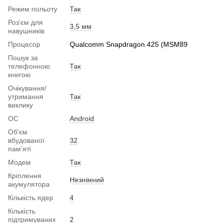
Режим польоту
Так
Роз'єм для
3,5 мм
навушників
Процесор
Qualcomm Snapdragon 425 (MSM89
Пошук за
телефонною
Так
книгою
Очікування/
утримання
Так
виклику
ОС
Android
Об'єм
вбудованої
32
пам'яті
Модем
Так
Кріплення
Незнімний
акумулятора
Кількість ядер
4
Кількість
підтримуваних
2