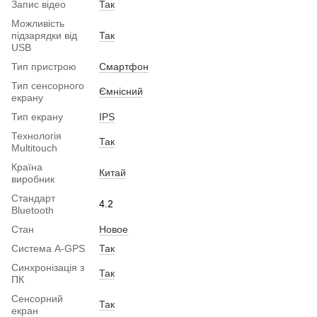
Запис відео
Так
Можливість
підзарядки від
Так
USB
Тип пристрою
Смартфон
Тип сенсорного
Ємнісний
екрану
Тип екрану
IPS
Технологія
Так
Multitouch
Країна
Китай
виробник
Стандарт
4.2
Bluetooth
Стан
Новое
Система A-GPS
Так
Синхронізація з
Так
ПК
Сенсорний
Так
екран