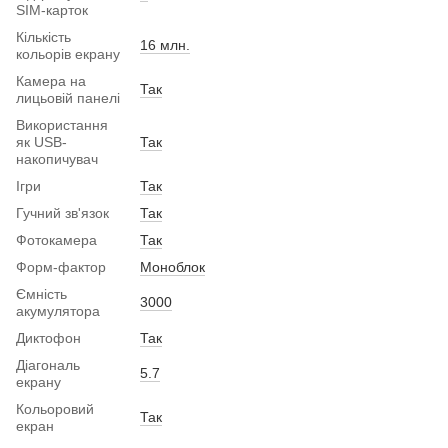
SIM-карток
Кількість
16 млн.
кольорів екрану
Камера на
Так
лицьовій панелі
Використання
як USB-
Так
накопичувач
Ігри
Так
Гучний зв'язок
Так
Фотокамера
Так
Форм-фактор
Моноблок
Ємність
3000
акумулятора
Диктофон
Так
Діагональ
5.7
екрану
Кольоровий
Так
екран