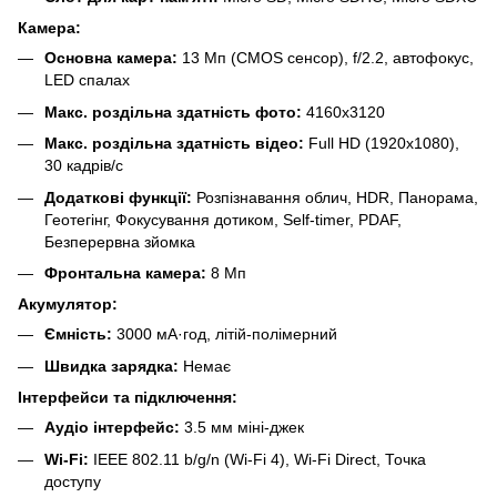
Камера:
Основна камера:
13 Мп (CMOS сенсор), f/2.2, автофокус,
LED спалах
Макс. роздільна здатність фото:
4160x3120
Макс. роздільна здатність відео:
Full HD (1920x1080),
30 кадрів/с
Додаткові функції:
Розпізнавання облич, HDR, Панорама,
Геотегінг, Фокусування дотиком, Self-timer, PDAF,
Безперервна зйомка
Фронтальна камера:
8 Мп
Акумулятор:
Ємність:
3000 мА·год, літій-полімерний
Швидка зарядка:
Немає
Інтерфейси та підключення:
Аудіо інтерфейс:
3.5 мм міні-джек
Wi-Fi:
IEEE 802.11 b/g/n (Wi-Fi 4), Wi-Fi Direct, Точка
доступу