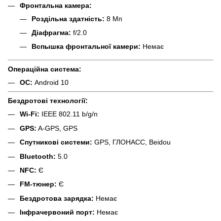
Фронтальна камера:
Роздільна здатність:
8 Мп
Діафрагма:
f/2.0
Вспышка фронтальної камери:
Немає
Операційна система:
ОС:
Android 10
Бездротові технології:
Wi-Fi:
IEEE 802.11 b/g/n
GPS:
A-GPS, GPS
Спутникові системи:
GPS, ГЛОНАСС, Beidou
Bluetooth:
5.0
NFC:
Є
FM-тюнер:
Є
Бездротова зарядка:
Немає
Інфрачервоний порт:
Немає