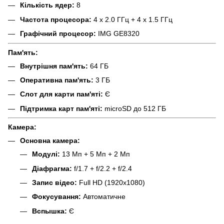
Кількість ядер:
8
Частота процесора:
4 x 2.0 ГГц + 4 x 1.5 ГГц
Графічний процесор:
IMG GE8320
Пам'ять:
Внутрішня пам'ять:
64 ГБ
Оперативна пам'ять:
3 ГБ
Слот для карти пам'яті:
Є
Підтримка карт пам'яті:
microSD до 512 ГБ
Камера:
Основна камера:
Модулі:
13 Мп + 5 Мп + 2 Мп
Діафрагма:
f/1.7 + f/2.2 + f/2.4
Запис відео:
Full HD (1920x1080)
Фокусування:
Автоматичне
Вспышка:
Є