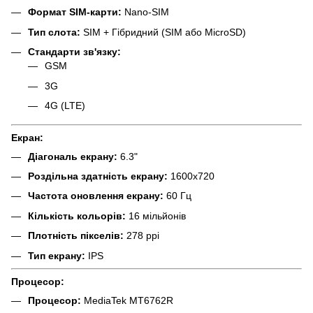
Формат SIM-карти:
Nano-SIM
Тип слота:
SIM + Гібридний (SIM або MicroSD)
Стандарти зв'язку:
GSM
3G
4G (LTE)
Екран:
Діагональ екрану:
6.3"
Роздільна здатність екрану:
1600x720
Частота оновлення екрану:
60 Гц
Кількість кольорів:
16 мільйонів
Плотність пікселів:
278 ppi
Тип екрану:
IPS
Процесор:
Процесор:
MediaTek MT6762R