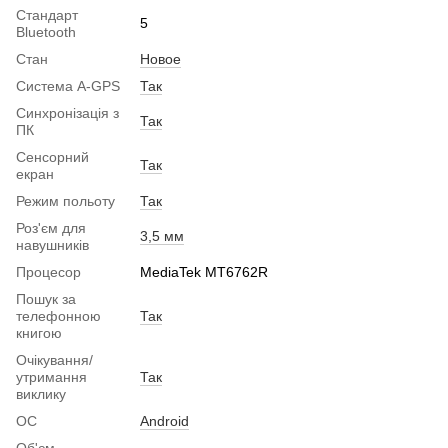
Стандарт
5
Bluetooth
Стан
Новое
Система A-GPS
Так
Синхронізація з
Так
ПК
Сенсорний
Так
екран
Режим польоту
Так
Роз'єм для
3,5 мм
навушників
Процесор
MediaTek MT6762R
Пошук за
телефонною
Так
книгою
Очікування/
утримання
Так
виклику
ОС
Android