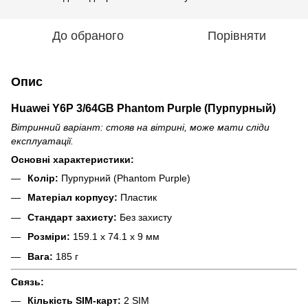
До обраного
Порівняти
Опис
Huawei Y6P 3/64GB Phantom Purple (Пурпурный)
Вітринний варіант: стояв на вітрині, може мати сліди
експлуатації.
Основні характеристики:
Колір:
Пурпурний (Phantom Purple)
Матеріал корпусу:
Пластик
Стандарт захисту:
Без захисту
Розміри:
159.1 x 74.1 x 9 мм
Вага:
185 г
Связь:
Кількість SIM-карт:
2 SIM