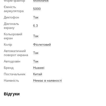
Форм-фактор
Моноблок
Ємність
5000
акумулятора
Диктофон
Так
Діагональ
6.3
екрану
Кольоровий
Так
екран
Колір
Фіолетовий
Автоматичний
Так
поворот екрана
Автодозвін
Так
Бренд
Huawei
Постачальник
Китай
Наявність
Немає в наявності
Відгуки