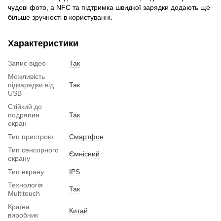
чудові фото, а NFC та підтримка швидкої зарядки додають ще
більше зручності в користуванні.
Характеристики
Запис відео
Так
Можливість
підзарядки від
Так
USB
Стійкий до
подряпин
Так
екран
Тип пристрою
Смартфон
Тип сенсорного
Ємнісний
екрану
Тип екрану
IPS
Технологія
Так
Multitouch
Країна
Китай
виробник