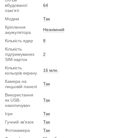
Об'єм
вбудованої
64
пам'яті
Модем
Так
Кріплення
Незнімний
акумулятора
Кількість ядер
8
Кількість
підтримуваних
2
SIM-карток
Кількість
16 млн.
кольорів екрану
Камера на
Так
лицьовій панелі
Використання
як USB-
Так
накопичувач
Ігри
Так
Гучний зв'язок
Так
Фотокамера
Так