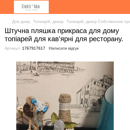
Для дому
Топиарій, декор
Топиарій, декор Собственное пр
Штучна пляшка прикраса для дому
топіарей для кав'ярні для ресторану.
Артикул:
1767917617
Написати відгук