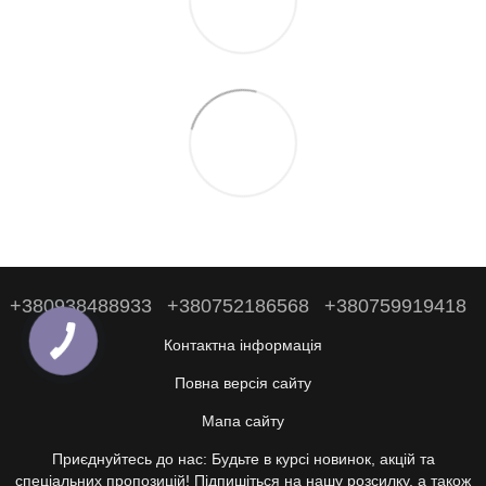
+380938488933
+380752186568
+380759919418
Контактна інформація
Повна версія сайту
Мапа сайту
Приєднуйтесь до нас: Будьте в курсі новинок, акцій та
спеціальних пропозицій! Підпишіться на нашу розсилку, а також