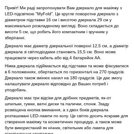
Привіт! Ми раді запропонувати Вам дзеркало для макіяжу з
LED-підсвіткою "MyFold". Це кругле поворотне дзеркало з
діаметром підставки 16 см і висотою дзеркала 29 см у
максимально розкладеному вигляді. Воно складається до
висоти 5 см, що робить його компактним і зручним у
зберіганні.
Дзеркало має діаметр дзеркальної поверхні 12,5 см, а діаметр
дзеркала зі світлодіодами становить 15,5 см. Воно може
працювати через кабель або від 4 батарейок AA.
Ніжка дзеркала підіймається від підставки та може фіксуватися
в 6 положеннях, обертається по горизонталі на 270 градусів.
Дзеркало також змінює нахил на 180 градусів. Це дає змогу
налаштувати дзеркало відповідно до Ваших потреб і
уподобань.
Дзеркало має три відсіки для дрібних предметів, як-от
шпильки, гумки, ватні диски та палички, спонж. Ззаду
розміщена кнопка вмикання, а з двох боків дзеркала
розташовані LED-лампи по колу. Це світло досить яскраве для
створення макіяжу та косметичних процедур, а також може
бути використаний як нічник, світильник або лампа для
підсвічування клавіатури.