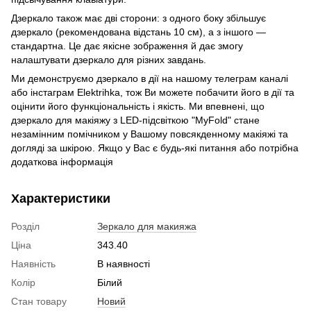
Дзеркало також має дві сторони: з одного боку збільшує
дзеркало (рекомендована відстань 10 см), а з іншого —
стандартна. Це дає якісне зображення й дає змогу
налаштувати дзеркало для різних завдань.
Ми демонструємо дзеркало в дії на нашому телеграм каналі
або інстаграм Elektrihka, тож Ви можете побачити його в дії та
оцінити його функціональність і якість. Ми впевнені, що
дзеркало для макіяжу з LED-підсвіткою "MyFold" стане
незамінним помічником у Вашому повсякденному макіяжі та
догляді за шкірою. Якщо у Вас є будь-які питання або потрібна
додаткова інформація
Характеристики
Розділ
Зеркало для макияжа
Ціна
343.40
Наявність
В наявності
Колір
Білий
Стан товару
Новий