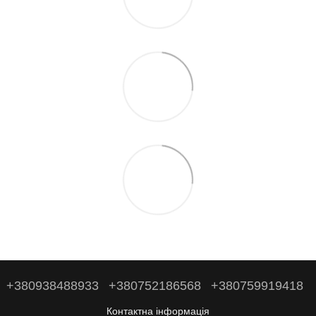
+380938488933
+380752186568
+380759919418
Контактна інформація