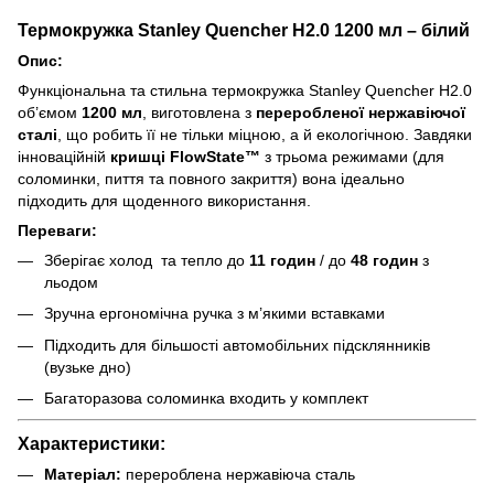
Термокружка Stanley Quencher H2.0 1200 мл – білий
Опис:
Функціональна та стильна термокружка Stanley Quencher H2.0
об’ємом
1200 мл
, виготовлена з
переробленої нержавіючої
сталі
, що робить її не тільки міцною, а й екологічною. Завдяки
інноваційній
кришці FlowState™
з трьома режимами (для
соломинки, пиття та повного закриття) вона ідеально
підходить для щоденного використання.
Переваги:
Зберігає холод та тепло до
11 годин
/ до
48 годин
з
льодом
Зручна ергономічна ручка з м’якими вставками
Підходить для більшості автомобільних підсклянників
(вузьке дно)
Багаторазова соломинка входить у комплект
Характеристики:
Матеріал:
перероблена нержавіюча сталь