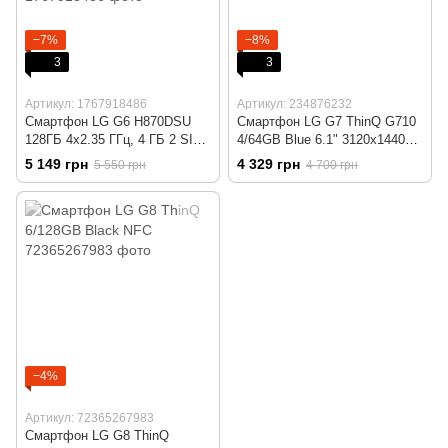
−7%
−8%
3
3
Артикул: 1767918486
Артикул: 234876232
Смартфон LG G6 H870DSU
Смартфон LG G7 ThinQ G710
128ГБ 4x2.35 ГГц, 4 ГБ 2 SIM
4/64GB Blue 6.1" 3120x1440
IPS 2880x1440 камера 13+13
IPS 1SIM 16 Мп + 16 Мп Type-
5 149 грн
4 329 грн
5 550 грн
4 700 грн
Мп 3G 4G NFC GPS FM
C 3000 mAh
−4%
Артикул: 72365267983
Смартфон LG G8 ThinQ