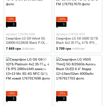
−5%
−26%
3
3
Артикул: 1767917628
Артикул: 1767917670
Смартфон LG G9 Velvet 5G
Смартфон LG G6 G600 32 ГБ
G900N 6/128GB Black P-OLED
Black 4x2.35 ГГц, 4 ГБ IPS
6.8" 4300мАч камера 48+8+5
2880x1440 камера 13+13 Мп
7 669 грн
3 709 грн
8 050 грн
4 999 грн
Мп
3G 4G NFC GPS FM
−26%
−25%
3
3