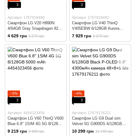
3
3
Артикул: 1767918490
Артикул: 1767918492
Смартфон LG V20 H990N
Смартфон LG V40 ThinQ
4/64GB Gray Snapdragon 820,
V405EBW 6/128GB Aurora
16+5/8 Мп Hi-Fi DAC Гарантія
Black 2сим P-OLED 6.4" 8ядер
4 629 грн
7 929 грн
5 070 грн
8 370 грн
3 місяці.
12Мп+16Мп+12Мп 3300mAh.
−3%
−4%
3
3
Артикул: 4454323456
Артикул: 17679176211
Смартфон LG V60 ThinQ V600
Смартфон LG G9 Dual sim
Blue 6.8" 1SIM 4G 5G 8/128GB
Velvet 5G G900DS 6/128GB
5000 mAh
Black P-OLED 6.8" 4300мАч
9 219 грн
10 299 грн
9 499 грн
10 740 грн
камера 48+8+5 Мп