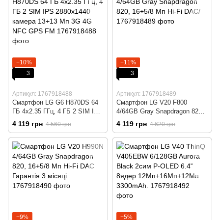
−10%
−11%
3
3
Артикул: 1767918488
Артикул: 1767918489
Смартфон LG G6 H870DS 64
Смартфон LG V20 F800
ГБ 4x2.35 ГГц, 4 ГБ 2 SIM IPS
4/64GB Gray Snapdragon 820,
2880x1440 камера 13+13 Мп
16+5/8 Мп Hi-Fi DAC/
4 119 грн
4 119 грн
4 560 грн
4 620 грн
3G 4G NFC GPS FM
−9%
−5%