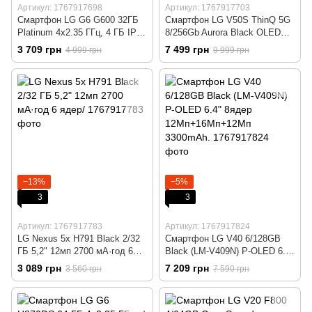
Артикул: 1767917698
Артикул: 1767917703
Смартфон LG G6 G600 32ГБ
Смартфон LG V50S ThinQ 5G
Platinum 4x2.35 ГГц, 4 ГБ IPS
8/256Gb Aurora Black OLED
2880x1440 камера 13+13 Мп
6.4" 8ядер 12+13мп/32мп
3 709 грн
7 499 грн
4 999 грн
9 999 грн
3G 4G NFC GPS FM новий
4000мАч
−13%
−5%
3
3
Артикул: 1767917783
Артикул: 1767917824
LG Nexus 5x H791 Black 2/32
Смартфон LG V40 6/128GB
ГБ 5,2" 12мп 2700 мА·год 6
Black (LM-V409N) P-OLED 6.4"
ядер/
8ядер 12Мп+16Мп+12Мп
3 089 грн
7 209 грн
3 560 грн
7 590 грн
3300mAh.