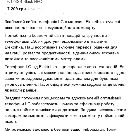
6/128GB Black NFC
7 209 грн
7 540 грн
Звабливий вибір телефонів LG в магазині Elektrihka: сучасні
рішення для вашого комунікаційного комфорту.
Поглибіться в безмежний світ інновацій та зручності з
телефонами LG, які доступні ексклюзивно в магазині
Elektrihka. Наш асортимент включає передові рішення для
навігації, розваг та продуктивності, відзначаючись яскравим
дизайном та високоякісними матеріалами.
Телефони LG від Elektrihka – це справжнє диво технологій. Ви
отримуєте унікальні можливості передачі високоякісного відео
завдяки передовим дисплеям, адаптованим для будь-яких
умов освітлення. Насолоджуйтеся кожним кадром та деталлю,
як ніколи раніше.
Завдяки потужним процесорам та вдосконаленій оптимізації,
телефони LG забезпечують швидку та ефективну роботу
навіть з найвимогливішими додатками. Завдяки висококласним
камерам ви зможете зафіксувати кожен момент у неймовірній
якості.
Ми розуміємо важливість безпеки вашої інформації. Тому