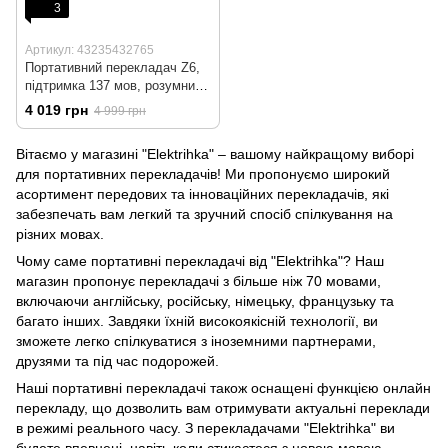
3
Артикул: 43235432765
Портативний перекладач Z6,
підтримка 137 мов, розумний
перекладач в автономному
4 019 грн
4 999 грн
режимі, wi-fi
Вітаємо у магазині "Elektrihka" – вашому найкращому виборі
для портативних перекладачів! Ми пропонуємо широкий
асортимент передових та інноваційних перекладачів, які
забезпечать вам легкий та зручний спосіб спілкування на
різних мовах.
Чому саме портативні перекладачі від "Elektrihka"? Наш
магазин пропонує перекладачі з більше ніж 70 мовами,
включаючи англійську, російську, німецьку, французьку та
багато інших. Завдяки їхній високоякісній технології, ви
зможете легко спілкуватися з іноземними партнерами,
друзями та під час подорожей.
Наші портативні перекладачі також оснащені функцією онлайн
перекладу, що дозволить вам отримувати актуальні переклади
в режимі реального часу. З перекладачами "Elektrihka" ви
будете впевнені, навіть коли стикаєтеся з новою мовою.