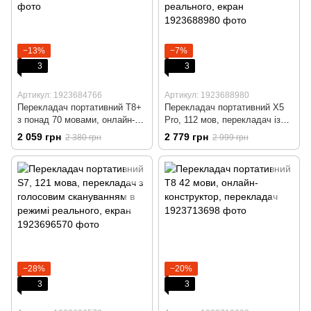
−13%
−7%
3
3
Артикул: 1923684766
Артикул: 1923688980
Перекладач портативний T8+
Перекладач портативний X5
з понад 70 мовами, онлайн-
Pro, 112 мов, перекладач із
зчитувач, перекладач
голосовим скануванням у
2 059 грн
2 779 грн
2 380 грн
2 999 грн
режимі реального, екран
−28%
−20%
3
3