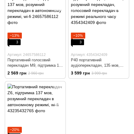
−13%
−10%
3
3
Артикул: 24657586112
Артикул: 4354342409
Портативний голосовий
P40 портативний
перекладач М9, підтримка 137
аудіоперекладач, 135 мов,
мов, розумний перекладач в
розумний перекладач,
2 569 грн
3 599 грн
2 960 грн
3 999 грн
автономному режимі, wi-fi
голосовий перекладач в
режимі реального часу
−20%