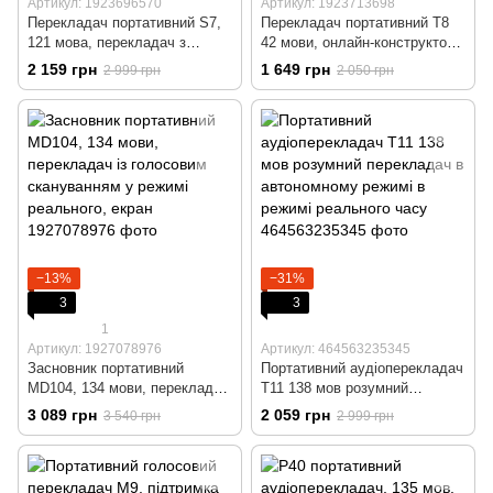
Артикул: 1923696570
Артикул: 1923713698
Перекладач портативний S7,
Перекладач портативний T8
121 мова, перекладач з
42 мови, онлайн-конструктор,
голосовим скануванням в
перекладач
2 159 грн
1 649 грн
2 999 грн
2 050 грн
режимі реального, екран
−13%
−31%
3
3
1
Артикул: 1927078976
Артикул: 464563235345
Засновник портативний
Портативний аудіоперекладач
MD104, 134 мови, перекладач
T11 138 мов розумний
із голосовим скануванням у
перекладач в автономному
3 089 грн
2 059 грн
3 540 грн
2 999 грн
режимі реального, екран
режимі в режимі реального
часу