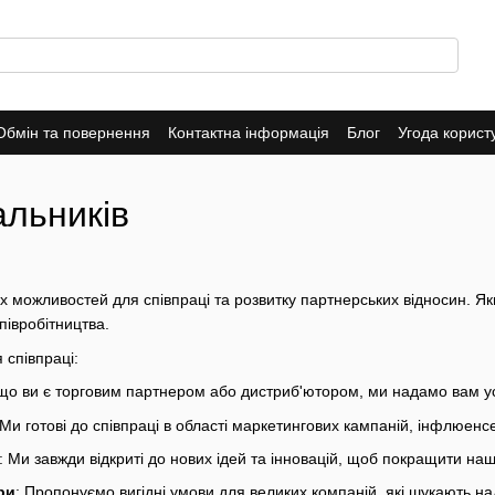
Обмін та повернення
Контактна інформація
Блог
Угода корист
ade-In
Публічна оферта
Політика конфіденційності
альників
х можливостей для співпраці та розвитку партнерських відносин. Як
співробітництва.
 співпраці:
кщо ви є торговим партнером або дистриб'ютором, ми надамо вам ус
 Ми готові до співпраці в області маркетингових кампаній, інфлюенс
: Ми завжди відкриті до нових ідей та інновацій, щоб покращити наш
ри
: Пропонуємо вигідні умови для великих компаній, які шукають на