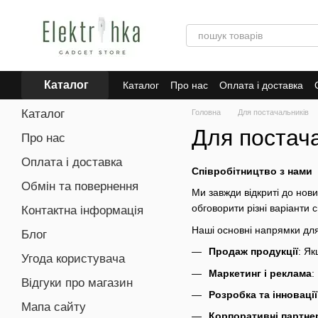
Перейти до основного контенту
Каталог
Каталог
Про нас
Оплата і доставка
Для постачальників
Dropshipping
Tr
Каталог
Головна
Для постачальників
Для постач
Про нас
Оплата і доставка
Співробітництво з нами
Обмін та повернення
Ми завжди відкриті до нови
обговорити різні варіанти 
Контактна інформація
Наші основні напрямки для
Блог
Продаж продукції
: Я
Угода користувача
Маркетинг і реклама
:
Відгуки про магазин
Розробка та інновації
Мапа сайту
Корпоративні партне