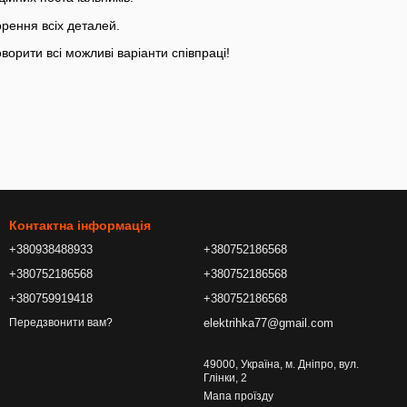
орення всіх деталей.
орити всі можливі варіанти співпраці!
Контактна інформація
+380938488933
+380752186568
+380752186568
+380752186568
+380759919418
+380752186568
elektrihka77@gmail.com
Передзвонити вам?
49000, Україна, м. Дніпро, вул.
Глінки, 2
Мапа проїзду