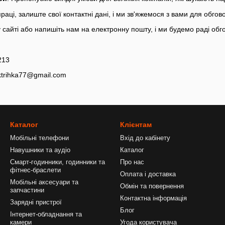
праці, залиште свої контактні дані, і ми зв'яжемося з вами для обгов
сайті або напишіть нам на електронну пошту, і ми будемо раді обгов
213
ktrihka77@gmail.com
Каталог
Клієнтам
Мобільні телефони
Вхід до кабінету
Навушники та аудіо
Каталог
Смарт-годинники, годинники та
Про нас
фітнес-браслети
Оплата і доставка
Мобільні аксесуари та
Обмін та повернення
запчастини
Контактна інформація
Зарядні пристрої
Блог
Інтернет-обладнання та
камери
Угода користувача