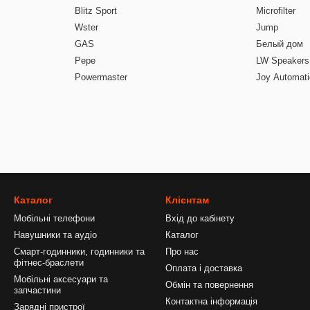
Blitz Sport
Microfilter
Wster
Jump
GAS
Белый дом
Pepe
LW Speakers
Powermaster
Joy Automati
Каталог
Клієнтам
Мобільні телефони
Вхід до кабінету
Навушники та аудіо
Каталог
Смарт-годинники, годинники та
Про нас
фітнес-браслети
Оплата і доставка
Мобільні аксесуари та
Обмін та повернення
запчастини
Контактна інформація
Зарядні пристрої