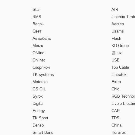
Star
AIR
RMS
Jinchao Timb
Вепрь
Aerzen
Свет
Usams
Ак кабель
Flash
Meizu
KD Group
ONline
@Lux
Onlinet
USB
Скорпион
Top Cable
TK systems
Lintratek
Motorola
Extra
GS OIL
Chio
Syrox
RGB Technol
Digital
Livolo Electri
Energy
CAR
TK Sport
TDS
Denso
China
Smart Band
Ноготок