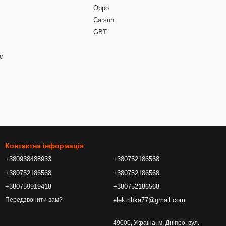
Oppo
Carsun
GBT
c
Контактна інформація
+380938488933
+380752186568
+380752186568
+380752186568
+380759919418
+380752186568
elektrihka77@gmail.com
Передзвонити вам?
49000, Україна, м. Дніпро, вул.