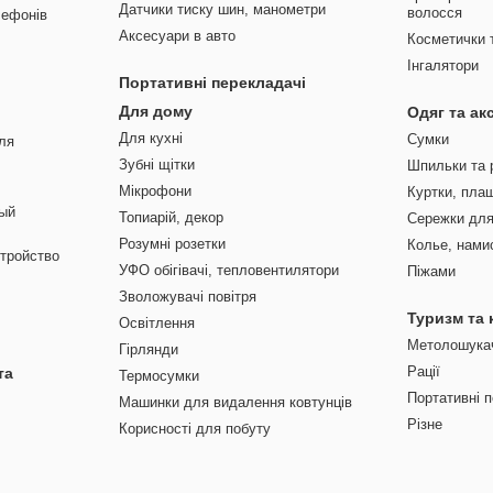
Датчики тиску шин, манометри
волосся
лефонів
Аксесуари в авто
Косметички 
Інгалятори
Портативні перекладачі
Для дому
Одяг та ак
Для кухні
Сумки
ля
Зубні щітки
Шпильки та 
Мікрофони
Куртки, плащ
ый
Топиарій, декор
Сережки для
Розумні розетки
Колье, нами
тройство
УФО обігівачі, тепловентилятори
Піжами
Зволожувачі повітря
Туризм та 
Освітлення
Метолошука
Гірлянди
Рації
та
Термосумки
Портативні п
Машинки для видалення ковтунців
Різне
Корисності для побуту