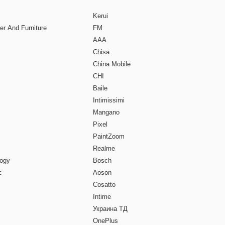
Kerui
er And Furniture
FM
ААА
Chisa
China Mobile
CHI
Baile
Intimissimi
Mangano
Pixel
PaintZoom
Realme
ogy
Bosch
c
Aoson
Cosatto
Intime
Украина ТД
OnePlus