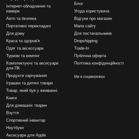
Блог
Інтернет-обладнання та
камери
Угода користувача
Авто та безпека
Відгуки про магазин
Портативні перекладачі
Мапа сайту
Для дому
Для постачальників
Краса та здоров'я
Dropshipping
Одяг та аксессуари
Trade-In
Туризм та кемпінг
Публічна оферта
Комплектуючі та аксесуари
Політика конфіденційності
для ПК
Продукти харчування
Ми в соцмережах
Іграшки та дитячі товари
Товар, який був у вживанні.
Книги
Для домашніх тварин
Взуття
Спортивний інвентар
Ноутбуки
Аксесуари для Apple