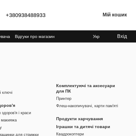
+380938488933
Мій кошик
Вхід
увача
Відгуки про магазин
Укр
Комплектуючі та аксесуари
для ПК
і ключі
Принтер
доров'я
Флеш-накопичувачі, карти пам'яті
здоров'я і краси
Продукти харчування
 макияжа
Іграшки та дитячі товари
у
Квадрокоптери
машинки для стрижки