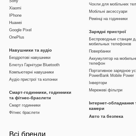
Sony
Чохли для мобільних те
Xiaomi
Мобільні аксессуари
IPhone
Ремінці на годинники
Huawei
Google Pixel
Зарядні пристрої
OnePlus
Беспроводные станции д
мобильных телефонов
Навушники та аудіо
Повербанки
Бездротові навушники
Аккумулятор на мобильн
телефон
Блютуз Гарнітури Bluetooth
Портативное зарядное ус
Компьютерні навушники
PowerBank Mobile Power
Аудіо пристрої та колонки
Інвертори
Мережеві фільтри
Смарт-годинники, годинники
та фітнес-браслети
Інтернет-обладнання 
Смарт годинники
камери
Фітнес браслети
Авто та безпека
Всі бренди