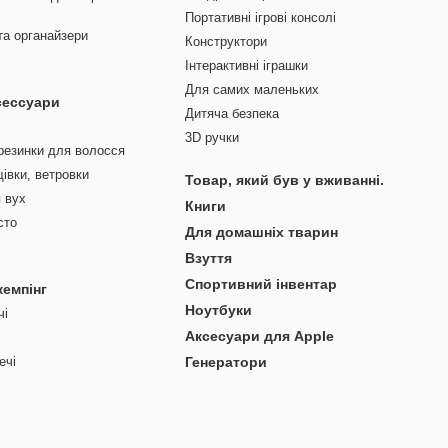
Портативні ігрові консолі
та органайзери
Конструктори
Інтерактивні іграшки
Для самих маленьких
сессуари
Дитяча безпека
3D ручки
резинки для волосся
івки, ветровки
Товар, який був у вживанні.
 вух
Книги
сто
Для домашніх тварин
Взуття
Спортивний інвентар
кемпінг
Ноутбуки
чі
Аксесуари для Apple
ечі
Генератори