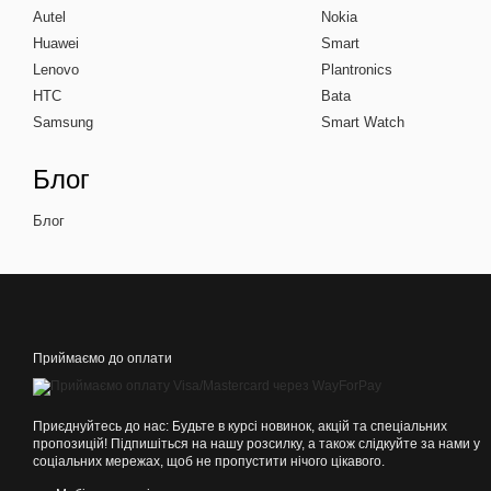
Autel
Nokia
Huawei
Smart
Lenovo
Plantronics
HTC
Bata
Samsung
Smart Watch
Блог
Блог
Приймаємо до оплати
Приєднуйтесь до нас: Будьте в курсі новинок, акцій та спеціальних
пропозицій! Підпишіться на нашу розсилку, а також слідкуйте за нами у
соціальних мережах, щоб не пропустити нічого цікавого.