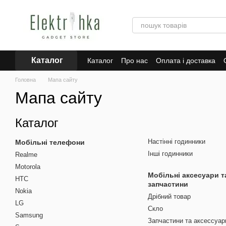
Перейти до основного контенту
Каталог
Каталог
Про нас
Оплата і доставка
Для постачальників
Dropshipping
Tr
Головна
Мапа сайту
Мапа сайту
Каталог
Настінні годинники
Мобільні телефони
Інші годинники
Realme
Motorola
Мобільні аксесуари т
HTC
запчастини
Nokia
Дрібний товар
LG
Скло
Samsung
Запчастини та аксессуар