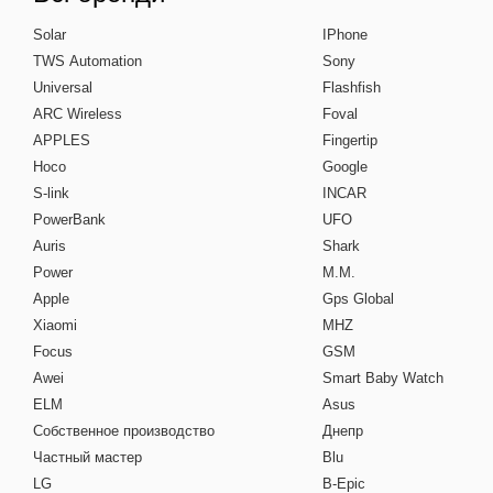
Solar
IPhone
TWS Automation
Sony
Universal
Flashfish
ARC Wireless
Foval
APPLES
Fingertip
Hoco
Google
S-link
INCAR
PowerBank
UFO
Auris
Shark
Power
M.M.
Apple
Gps Global
Xiaomi
MHZ
Focus
GSM
Awei
Smart Baby Watch
ELM
Asus
Собственное производство
Днепр
Частный мастер
Blu
LG
B-Epic