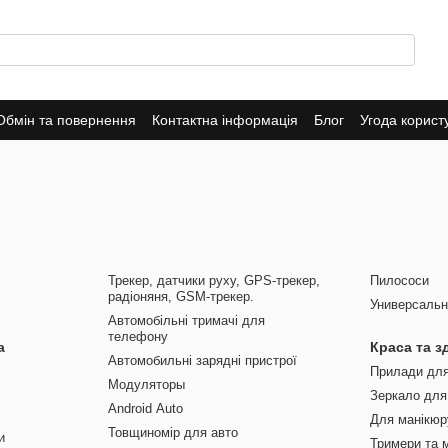
Обмін та повернення
Контактна інформація
Блог
Угода корист
ade-In
Публічна оферта
Політика конфіденційності
Трекер, датчики руху, GPS-трекер,
Пилососи
радіоняня, GSM-трекер.
Универсальн
Автомобільні тримачі для
телефону
а
Краса та з
Автомобильні зарядні пристрої
Прилади для 
Модуляторы
Зеркало для
Android Auto
Для манікюр
Товщиномір для авто
и
Тримери та 