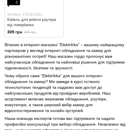
3
Артикул: 1761813311
Кабель для роботи роутера
від повербанка
309 грн
400 грн
Вітаємо в інтернет-магазині "Elektrihka" – вашому найкращому
партнерові у вигляді інтернет-обладнання та камер для
різноманітних потреб! Наш магазин гордо пропонує вам
найсучасніше обладнання та найновіші рішення для підтримки
підключеності, безпеки та зручності.
Чому обрати саме "Elektrihka" для вашого інтернет-
обладнання та камер? Ми завжди в курсі останніх
технологічних тенденцій та надаємо вам доступ до
найсучасніших продуктів від провідних виробників. Наш
асортимент включає мережеве обладнання, роутери,
комутатори, а також широкий вибір камер для
відеоспостереження та онлайн-зустрічей.
Наша команда експертів готова вас підтримати та надати
професійні консультації при виборі обладнання. Незалежно від
того, чи ви шукаєте ефективне рішення для вдосконалення