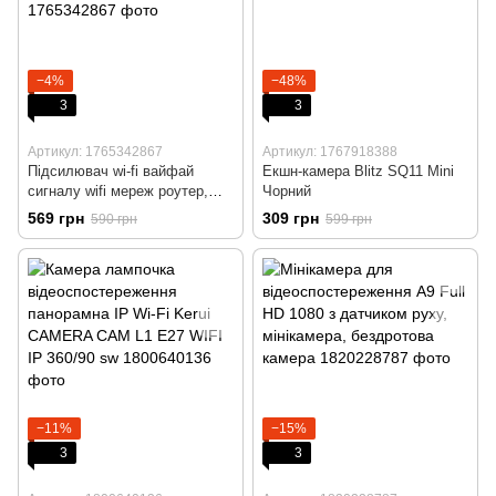
−4%
−48%
3
3
Артикул: 1765342867
Артикул: 1767918388
Підсилювач wi-fi вайфай
Екшн-камера Blitz SQ11 Mini
сигналу wifi мереж роутер,
Чорний
ретранслятор, WI-FI
569 грн
309 грн
590 грн
599 грн
підсилювач сигналу, 300Mb
−11%
−15%
3
3