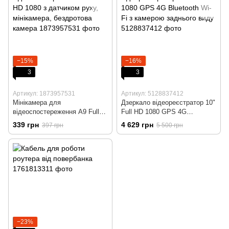
−15%
−16%
3
3
Артикул: 1873957531
Артикул: 5128837412
Мінікамера для
Дзеркало відеореєстратор 10"
відеоспостереження А9 Full
Full HD 1080 GPS 4G
HD 1080 з датчиком руху,
Bluetooth Wi-Fi з камерою
339 грн
4 629 грн
397 грн
5 500 грн
мінікамера, бездротова
заднього виду
камера
−23%