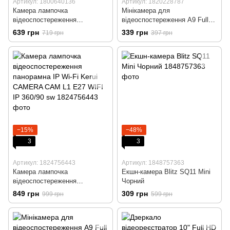
Артикул: 1800640136
Артикул: 1820228787
Камера лампочка
Мінікамера для
відеоспостереження
відеоспостереження А9 Full
панорамна IP Wi-Fi Kerui
HD 1080 з датчиком руху,
639 грн
339 грн
719 грн
397 грн
CAMERA CAM L1 E27 WIFI IP
мінікамера, бездротова
360/90 sw
камера
−15%
−48%
3
3
Артикул: 1824756443
Артикул: 1848757363
Камера лампочка
Екшн-камера Blitz SQ11 Mini
відеоспостереження
Чорний
панорамна IP Wi-Fi Kerui
849 грн
309 грн
999 грн
599 грн
CAMERA CAM L1 E27 WIFI IP
360/90 sw