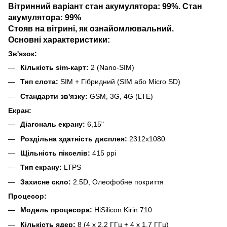
Вітринний варіант стан акумулятора: 99%. Стан
акумулятора: 99%
Стояв на вітрині, як ознайомлювальний.
Основні характеристики:
Зв'язок:
Кількість sim-карт:
2 (Nano-SIM)
Тип слота:
SIM + Гібридний (SIM або Micro SD)
Стандарти зв'язку:
GSM, 3G, 4G (LTE)
Екран:
Діагональ екрану:
6,15"
Роздільна здатність дисплея:
2312x1080
Щільність пікселів:
415 ppi
Тип екрану:
LTPS
Захисне скло:
2.5D, Олеофобне покриття
Процесор:
Модель процесора:
HiSilicon Kirin 710
Кількість ядер:
8 (4 x 2.2 ГГц + 4 x 1.7 ГГц)