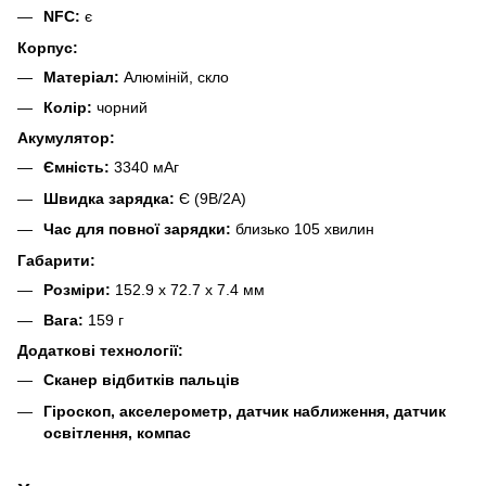
NFC:
є
Корпус:
Матеріал:
Алюміній, скло
Колір:
чорний
Акумулятор:
Ємність:
3340 мАг
Швидка зарядка:
Є (9В/2А)
Час для повної зарядки:
близько 105 хвилин
Габарити:
Розміри:
152.9 x 72.7 x 7.4 мм
Вага:
159 г
Додаткові технології:
Сканер відбитків пальців
Гіроскоп, акселерометр, датчик наближення, датчик
освітлення, компас