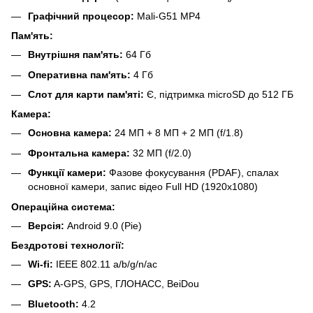
Графічний процесор:
Mali-G51 MP4
Пам'ять:
Внутрішня пам'ять:
64 Гб
Оперативна пам'ять:
4 Гб
Слот для карти пам'яті:
Є, підтримка microSD до 512 ГБ
Камера:
Основна камера:
24 МП + 8 МП + 2 МП (f/1.8)
Фронтальна камера:
32 МП (f/2.0)
Функції камери:
Фазове фокусування (PDAF), спалах
основної камери, запис відео Full HD (1920x1080)
Операційна система:
Версія:
Android 9.0 (Pie)
Бездротові технології:
Wi-fi:
IEEE 802.11 a/b/g/n/ac
GPS:
A-GPS, GPS, ГЛОНАСС, BeiDou
Bluetooth:
4.2