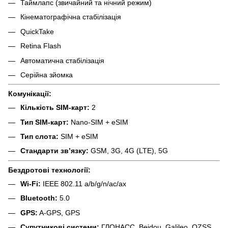
Таймлапс (звичайний та нічний режим)
Кінематографічна стабілізація
QuickTake
Retina Flash
Автоматична стабілізація
Серійна зйомка
Комунікації:
Кількість SIM-карт:
2
Тип SIM-карт:
Nano-SIM + eSIM
Тип слота:
SIM + eSIM
Стандарти зв’язку:
GSM, 3G, 4G (LTE), 5G
Бездротові технології:
Wi‑Fi:
IEEE 802.11 a/b/g/n/ac/ax
Bluetooth:
5.0
GPS:
A-GPS, GPS
Супутникові системи:
ГЛОНАСС, Beidou, Galileo, QZSS