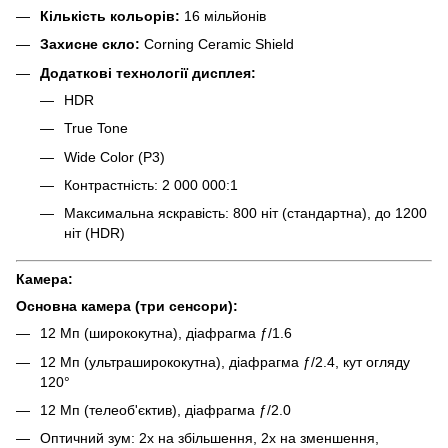
Кількість кольорів:
16 мільйонів
Захисне скло:
Corning Ceramic Shield
Додаткові технології дисплея:
HDR
True Tone
Wide Color (P3)
Контрастність: 2 000 000:1
Максимальна яскравість: 800 ніт (стандартна), до 1200
ніт (HDR)
Камера:
Основна камера (три сенсори):
12 Мп (ширококутна), діафрагма ƒ/1.6
12 Мп (ультраширококутна), діафрагма ƒ/2.4, кут огляду
120°
12 Мп (телеоб'єктив), діафрагма ƒ/2.0
Оптичний зум: 2x на збільшення, 2x на зменшення,