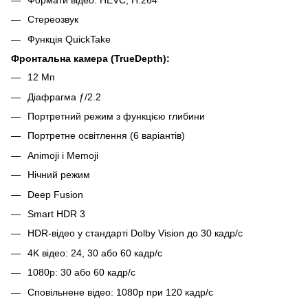
Формати відео: HEVC, H.264
Стереозвук
Функція QuickTake
Фронтальна камера (TrueDepth):
12 Мп
Діафрагма ƒ/2.2
Портретний режим з функцією глибини
Портретне освітлення (6 варіантів)
Animoji і Memoji
Нічний режим
Deep Fusion
Smart HDR 3
HDR-відео у стандарті Dolby Vision до 30 кадр/с
4K відео: 24, 30 або 60 кадр/с
1080p: 30 або 60 кадр/с
Сповільнене відео: 1080p при 120 кадр/с