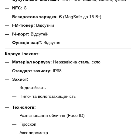
NFC:
Є
Бездротова зарядка:
Є (MagSafe до 15 Вт)
FM-тюнер:
Відсутній
ІЧ-порт:
Відсутній
Функція рації:
Відсутня
Корпус і захист:
Матеріал корпусу:
Нержавіюча сталь, скло
Стандарт захисту:
IP68
Захист:
Водостійкість
Пило- та вологозахищеність
Технології:
Розпізнавання обличчя (Face ID)
Гіроскоп
Акселерометр