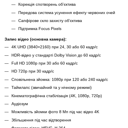
Корекція спотворень об’єктива
Передова система усунення ефекту червоних очей
Сапфірове скло захисту об’єктива
Підтримка Focus Pixels
Запис відео (основна камера):
4K UHD (3840×2160) при 24, 30 або 60 кадр/с
HDR-відео у стандарті Dolby Vision до 60 кадр/с
Full HD 1080p при 30 або 60 кадр/с
HD 720p при 30 кадр/с
Сповільнена зйомка: 1080p при 120 або 240 кадр/с
Таймлапс (звичайний та у нічному режимі)
Кінематографічна стабілізація (4K, 1080p, 720p)
Аудіозум
Можливість зйомки фото 8 Мп під час відео 4K
Збільшення під час відтворення