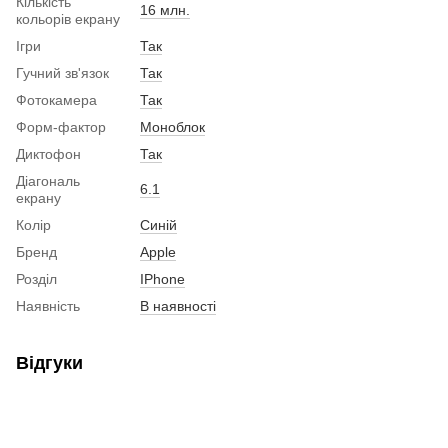
Кількість
16 млн.
кольорів екрану
Ігри
Так
Гучний зв'язок
Так
Фотокамера
Так
Форм-фактор
Моноблок
Диктофон
Так
Діагональ
6.1
екрану
Колір
Синій
Бренд
Apple
Розділ
IPhone
Наявність
В наявності
Відгуки