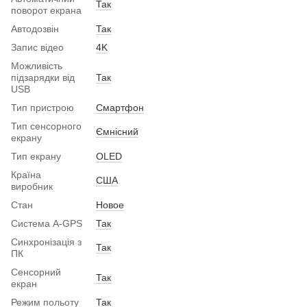
Так
поворот екрана
Автодозвін
Так
Запис відео
4K
Можливість
підзарядки від
Так
USB
Тип пристрою
Смартфон
Тип сенсорного
Ємнісний
екрану
Тип екрану
OLED
Країна
США
виробник
Стан
Новое
Система A-GPS
Так
Синхронізація з
Так
ПК
Сенсорний
Так
екран
Режим польоту
Так