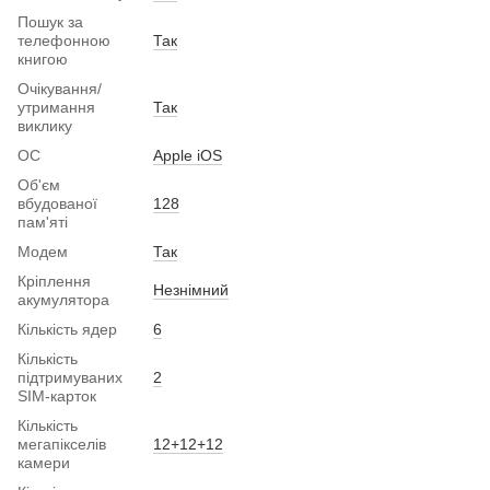
Пошук за
телефонною
Так
книгою
Очікування/
утримання
Так
виклику
ОС
Apple iOS
Об'єм
вбудованої
128
пам'яті
Модем
Так
Кріплення
Незнімний
акумулятора
Кількість ядер
6
Кількість
підтримуваних
2
SIM-карток
Кількість
мегапікселів
12+12+12
камери