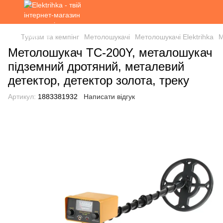
Туризм та кемпінг
Метолошукачі
Метолошукачі Elektrihka
М
Метолошукач TC-200Y, металошукач
підземний дротяний, металевий
детектор, детектор золота, треку
Артикул:
1883381932
Написати відгук