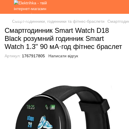
Смарт-годинники, годинники та фітнес-браслети
Смартгодин
Смартгодинник Smart Watch D18
Black розумний годинник Smart
Watch 1.3" 90 мА·год фітнес браслет
Артикул:
1767917805
Написати відгук