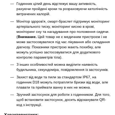
Годинник цілий день відстежує вашу активність,
рахуючи пройдені кроки та розраховуючи католічність
витрачених калорій.
Монітор здоров'я, смарт-браслет підтримує моніторинг
артеріального тиску, моніторинг кисню в крові,
моніторинг сну та нагадування про положення сидячи.
(
Внимание.
Цей товар не є медичним пристроєм і не
може застосовуватися під час лікування або складання
діагнозу. Показники пристрою мають похибку, але
можуть успішно застосовуватися для додаткового
контролю параметрів тіла).
З інших особливостей можна виділити наявність
будильника, секундоміра, повідомлення із застосунків.
Захист від води та пили за стандартом IP67, на
годинник D18 можуть потрапляти бризки від води, але
плавати та приймати ванну в них не можна.
Зручний застосунок для роботи з годинником. Для того,
щоб встановити застосунок, досить відсканувати QR-
код з інструкції.
Характеристики: