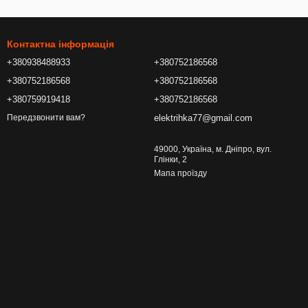
Контактна інформація
+380938488933
+380752186568
+380752186568
+380752186568
+380759919418
+380752186568
elektrihka77@gmail.com
Передзвонити вам?
49000, Україна, м. Дніпро, вул.
Глінки, 2
Мапа проїзду