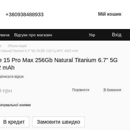
+380938488933
Мій кошик
Вхід
увача
Відгуки про магазин
Укр
e
IPhone Apple
 Natural Titanium 6.7" 5G OLED 120 Гц NFC 4422 mAh
 15 Pro Max 256Gb Natural Titanium 6.7" 5G
2 mAh
аписати відгук
0 грн
Порівняти
В бажання
ичувальної знижки
В кредит
Замовити швидко