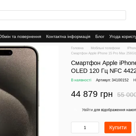
Обмін та повернення
Контактна інформація
Блог
Угода корист
ade-In
Публічна оферта
Політика конфіденційності
Головна
Мобільні телефони
IPhon
Смартфон Apple iPhone 15 Pro Max 256Gb
Смартфон Apple iPhone
OLED 120 Гц NFC 442
В наявності
Артикул: 34100152
Н
44 879 грн
55 00
Увійти
для відображення накоп
%
Купити