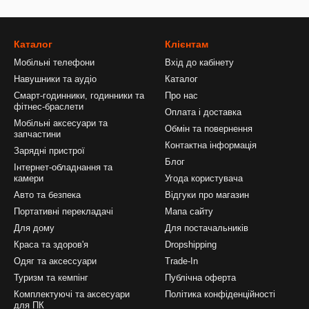
Каталог
Клієнтам
Мобільні телефони
Вхід до кабінету
Навушники та аудіо
Каталог
Смарт-годинники, годинники та
Про нас
фітнес-браслети
Оплата і доставка
Мобільні аксесуари та
Обмін та повернення
запчастини
Контактна інформація
Зарядні пристрої
Блог
Інтернет-обладнання та
камери
Угода користувача
Авто та безпека
Відгуки про магазин
Портативні перекладачі
Мапа сайту
Для дому
Для постачальників
Краса та здоров'я
Dropshipping
Одяг та аксессуари
Trade-In
Туризм та кемпінг
Публічна оферта
Комплектуючі та аксесуари
Політика конфіденційності
для ПК