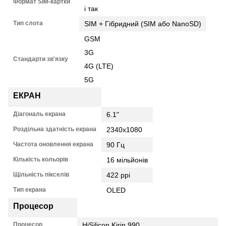
Формат SIM-картки
і так
Тип слота
SIM + Гібридний (SIM або NanoSD)
GSM
3G
Стандарти зв'язку
4G (LTE)
5G
ЕКРАН
Діагональ екрана
6.1"
Роздільна здатність екрана
2340x1080
Частота оновлення екрана
90 Гц
Кількість кольорів
16 мільйонів
Щільність пікселів
422 ppi
Тип екрана
OLED
Процесор
Процесор
HiSilicon Kirin 990