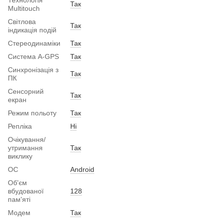
Технологія
Так
Multitouch
Світлова
Так
індикація подій
Стереодинаміки
Так
Система A-GPS
Так
Синхронізація з
Так
ПК
Сенсорний
Так
екран
Режим польоту
Так
Репліка
Ні
Очікування/
утримання
Так
виклику
ОС
Android
Об'єм
вбудованої
128
пам'яті
Модем
Так