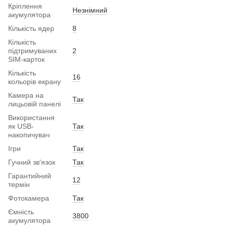
Кріплення
Незнімний
акумулятора
Кількість ядер
8
Кількість
підтримуваних
2
SIM-карток
Кількість
16
кольорів екрану
Камера на
Так
лицьовій панелі
Використання
як USB-
Так
накопичувач
Ігри
Так
Гучний зв'язок
Так
Гарантийний
12
термін
Фотокамера
Так
Ємність
3800
акумулятора