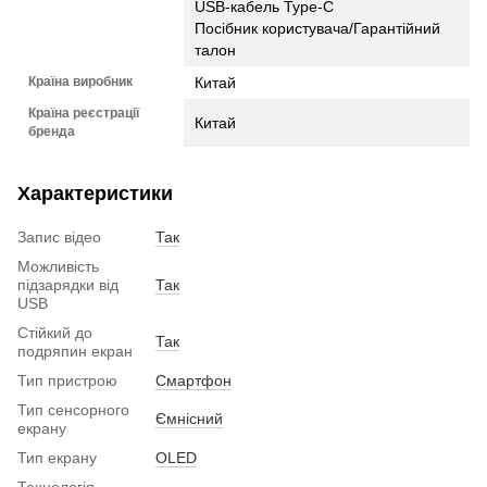
USB-кабель Type-C
Посібник користувача/Гарантійний
талон
Країна виробник
Китай
Країна реєстрації
Китай
бренда
Характеристики
Запис відео
Так
Можливість
підзарядки від
Так
USB
Стійкий до
Так
подряпин екран
Тип пристрою
Смартфон
Тип сенсорного
Ємнісний
екрану
Тип екрану
OLED