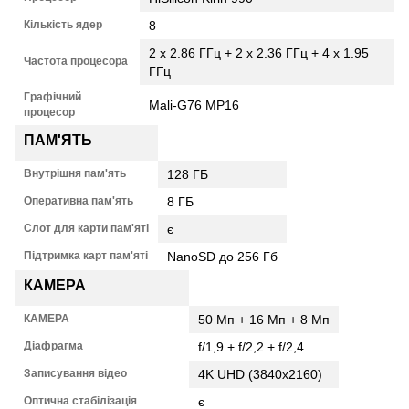
Кількість ядер
8
2 х 2.86 ГГц + 2 х 2.36 ГГц + 4 х 1.95
Частота процесора
ГГц
Графічний
Mali-G76 MP16
процесор
ПАМ'ЯТЬ
Внутрішня пам'ять
128 ГБ
Оперативна пам'ять
8 ГБ
Слот для карти пам'яті
є
Підтримка карт пам'яті
NanoSD до 256 Гб
КАМЕРА
КАМЕРА
50 Мп + 16 Мп + 8 Мп
Діафрагма
f/1,9 + f/2,2 + f/2,4
Записування відео
4K UHD (3840x2160)
Оптична стабілізація
є