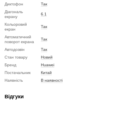
Диктофон
Так
Діагональ
6.1
екрану
Кольоровий
Так
екран
Автоматичний
Так
поворот екрана
Автодозвін
Так
Стан товару
Новий
Бренд
Huawei
Постачальник
Китай
Наявність
В наявності
Відгуки