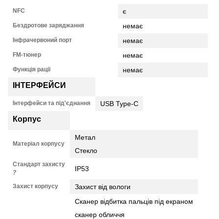
NFC
є
Бездротове заряджання
немає
Інфрачервоний порт
немає
FM-тюнер
немає
Функція рації
немає
ІНТЕРФЕЙСИ
Інтерфейси та під'єднання
USB Type-C
Корпус
Метал
Матеріал корпусу
Стекло
Стандарт захисту
IP53
?
Захист корпусу
Захист від вологи
Сканер відбитка пальців під екраном
сканер обличчя