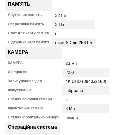
ПАМ'ЯТЬ
Внутрішня пам'ять
32 ГБ
Оперативна пам'ять
3 ГБ
Слот для карти пам'яті
є
Підтримка карт пам'яті
microSD до 256 ГБ
КАМЕРА
КАМЕРА
23 мп
Діафрагма
f/2,0
Записування відео
4K UHD (3840x2160)
Фокусування
Гібридна
Спалах основної камери
є
Фронтальна камера
8 Мп
Спалах фронтальної камери
немає
Операційна система