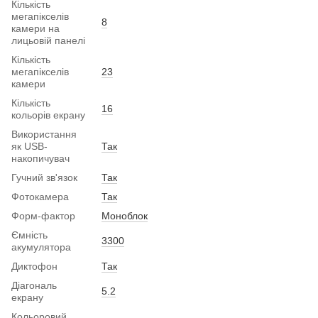
Кількість
мегапікселів
8
камери на
лицьовій панелі
Кількість
мегапікселів
23
камери
Кількість
16
кольорів екрану
Використання
як USB-
Так
накопичувач
Гучний зв'язок
Так
Фотокамера
Так
Форм-фактор
Моноблок
Ємність
3300
акумулятора
Диктофон
Так
Діагональ
5.2
екрану
Кольоровий