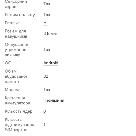
Сенсорний
Так
екран
Режим польоту
Так
Репліка
Ні
Роз'єм для
3,5 мм
навушників
Очікування/
утримання
Так
виклику
ОС
Android
Об'єм
вбудованої
32
пам'яті
Модем
Так
Кріплення
Незнімний
акумулятора
Кількість ядер
8
Кількість
підтримуваних
1
SIM-карток