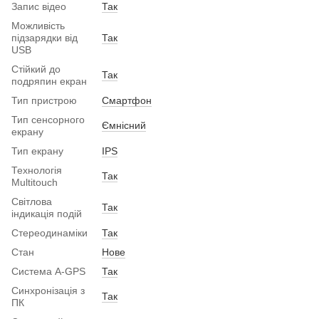
Запис відео
Так
Можливість
підзарядки від
Так
USB
Стійкий до
Так
подряпин екран
Тип пристрою
Смартфон
Тип сенсорного
Ємнісний
екрану
Тип екрану
IPS
Технологія
Так
Multitouch
Світлова
Так
індикація подій
Стереодинаміки
Так
Стан
Нове
Система A-GPS
Так
Синхронізація з
Так
ПК