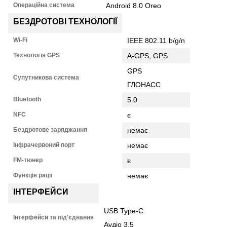
Операційна система
Android 8.0 Oreo
БЕЗДРОТОВІ ТЕХНОЛОГІЇ
Wi-Fi
IEEE 802.11 b/g/n
Технологія GPS
A-GPS, GPS
GPS
Супутникова система
ГЛОНАСС
Bluetooth
5.0
NFC
є
Бездротове заряджання
немає
Інфрачервоний порт
немає
FM-тюнер
є
Функція рації
немає
ІНТЕРФЕЙСИ
USB Type-C
Інтерфейси та під'єднання
Аудіо 3,5