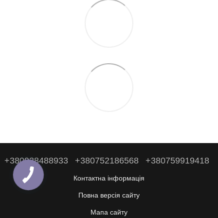
+380938488933
+380752186568
+380759919418
Контактна інформація
Повна версія сайту
Мапа сайту