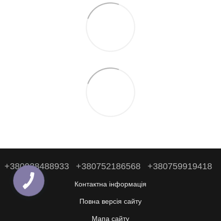
+380938488933
+380752186568
+380759919418
Контактна інформація
Повна версія сайту
Мапа сайту