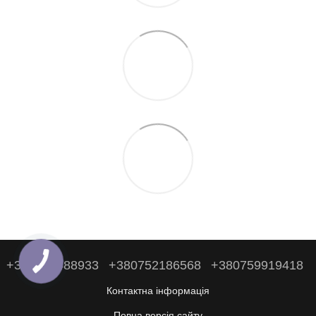
+380938488933
+380752186568
+380759919418
Контактна інформація
Повна версія сайту