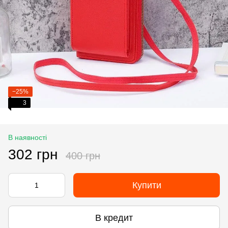
−25%
3
В наявності
302 грн
400 грн
Купити
В кредит