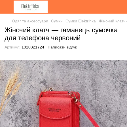
Одяг та аксессуари
Сумки
Сумки Elektrihka
Жіночий клатч
Жіночий клатч — гаманець сумочка
для телефона червоний
Артикул:
1920321724
Написати відгук