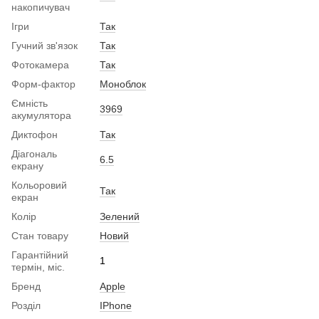
накопичувач
Ігри
Так
Гучний зв'язок
Так
Фотокамера
Так
Форм-фактор
Моноблок
Ємність
3969
акумулятора
Диктофон
Так
Діагональ
6.5
екрану
Кольоровий
Так
екран
Колір
Зелений
Стан товару
Новий
Гарантійний
1
термін, міс.
Бренд
Apple
Розділ
IPhone