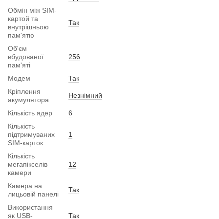
Обмін між SIM-
картой та
Так
внутрішньою
пам'ятю
Об'єм
вбудованої
256
пам'яті
Модем
Так
Кріплення
Незнімний
акумулятора
Кількість ядер
6
Кількість
підтримуваних
1
SIM-карток
Кількість
мегапікселів
12
камери
Камера на
Так
лицьовій панелі
Використання
як USB-
Так