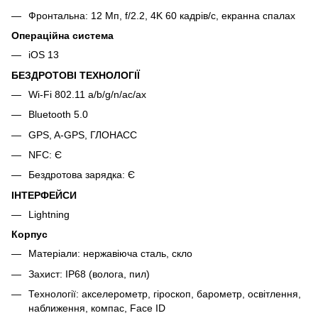
Фронтальна: 12 Мп, f/2.2, 4K 60 кадрів/с, екранна спалах
Операційна система
iOS 13
БЕЗДРОТОВІ ТЕХНОЛОГІЇ
Wi-Fi 802.11 a/b/g/n/ac/ax
Bluetooth 5.0
GPS, A-GPS, ГЛОНАСС
NFC: Є
Бездротова зарядка: Є
ІНТЕРФЕЙСИ
Lightning
Корпус
Матеріали: нержавіюча сталь, скло
Захист: IP68 (волога, пил)
Технології: акселерометр, гіроскоп, барометр, освітлення,
наближення, компас, Face ID