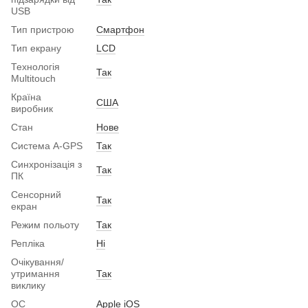
USB
Тип пристрою
Смартфон
Тип екрану
LCD
Технологія
Так
Multitouch
Країна
США
виробник
Стан
Нове
Система A-GPS
Так
Синхронізація з
Так
ПК
Сенсорний
Так
екран
Режим польоту
Так
Репліка
Ні
Очікування/
утримання
Так
виклику
ОС
Apple iOS