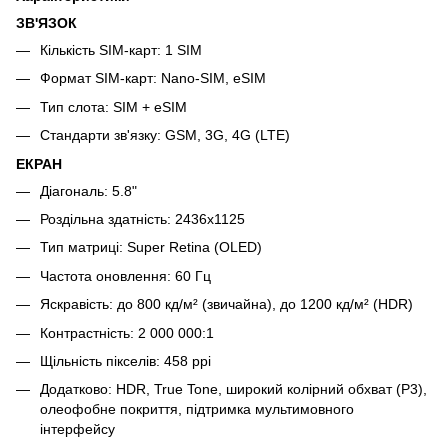
ЗВ'ЯЗОК
Кількість SIM-карт: 1 SIM
Формат SIM-карт: Nano-SIM, eSIM
Тип слота: SIM + eSIM
Стандарти зв'язку: GSM, 3G, 4G (LTE)
ЕКРАН
Діагональ: 5.8"
Роздільна здатність: 2436x1125
Тип матриці: Super Retina (OLED)
Частота оновлення: 60 Гц
Яскравість: до 800 кд/м² (звичайна), до 1200 кд/м² (HDR)
Контрастність: 2 000 000:1
Щільність пікселів: 458 ppi
Додатково: HDR, True Tone, широкий колірний обхват (P3),
олеофобне покриття, підтримка мультимовного
інтерфейсу