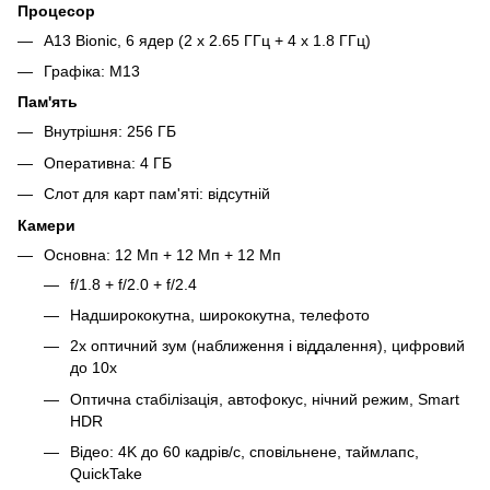
Процесор
A13 Bionic, 6 ядер (2 x 2.65 ГГц + 4 x 1.8 ГГц)
Графіка: M13
Пам'ять
Внутрішня: 256 ГБ
Оперативна: 4 ГБ
Слот для карт пам'яті: відсутній
Камери
Основна: 12 Мп + 12 Мп + 12 Мп
f/1.8 + f/2.0 + f/2.4
Надширококутна, ширококутна, телефото
2x оптичний зум (наближення і віддалення), цифровий
до 10x
Оптична стабілізація, автофокус, нічний режим, Smart
HDR
Відео: 4K до 60 кадрів/с, сповільнене, таймлапс,
QuickTake