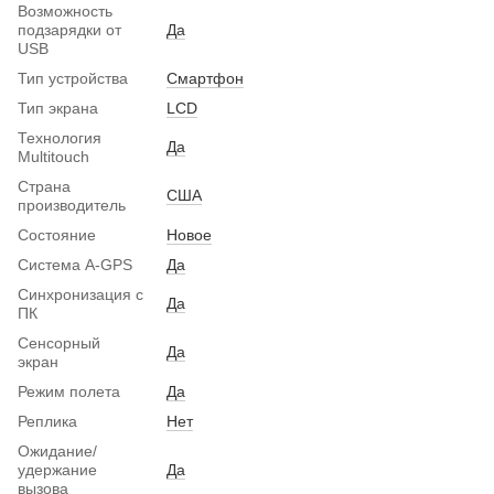
Возможность
подзарядки от
Да
USB
Тип устройства
Смартфон
Тип экрана
LCD
Технология
Да
Multitouch
Страна
США
производитель
Состояние
Новое
Система A-GPS
Да
Синхронизация с
Да
ПК
Сенсорный
Да
экран
Режим полета
Да
Реплика
Нет
Ожидание/
удержание
Да
вызова