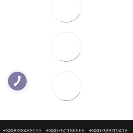
+380938488933
+380752186568
+380759919418