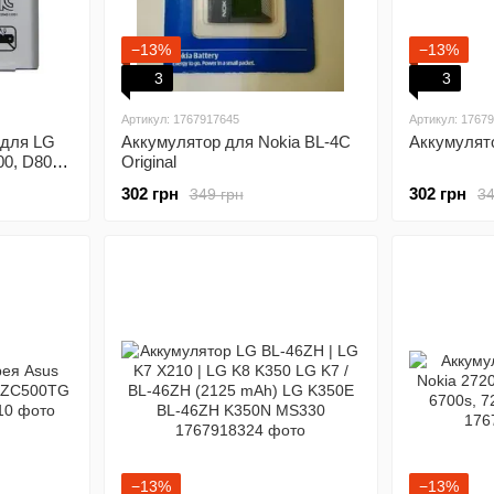
−13%
−13%
3
3
Артикул: 1767917645
Артикул: 1767
 для LG
Аккумулятор для Nokia BL-4C
Аккумулято
00, D802,
Original
18209,
302 грн
302 грн
349 грн
34
10 мАh
−13%
−13%