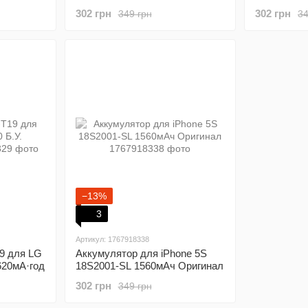
H630 | H634 | H635 | H740 |
Optimus G 
302 грн
302 грн
349 грн
34
H810 | H811 3.85V 3000mAh.
E980 LG G 
−13%
3
Артикул: 1767918338
9 для LG
Аккумулятор для iPhone 5S
620мА·год
18S2001-SL 1560мАч Оригинал
302 грн
349 грн