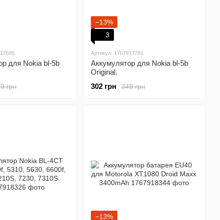
−13%
3
917695
Артикул: 1767917781
р для Nokia bl-5b
Аккумулятор для Nokia bl-5b
Original.
302 грн
9 грн
349 грн
−13%