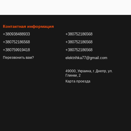
Контактная информация
+380938488933
+380752186568
+380752186568
+380752186568
+380759919418
+380752186568
elektrihka77@gmail.com
Перезвонить вам?
49000, Украина, г. Днепр, ул.
Глинки, 2
Карта проезда