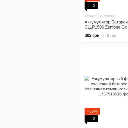
3
Артикул: 1767918310
Аккумулятор Батарея
C11P1506 Zenfone Go
ZC500TG Оригинал
302 грн
349 грн
−35%
3