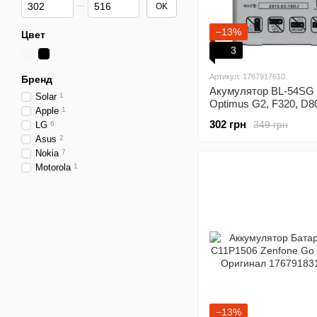
От Цена, грн
До Цена, грн
OK
−13%
Цвет
3
Артикул: 1767917610
Бренд
Акумулятор BL-54SG
Solar
1
Optimus G2, F320, D8
Apple
1
D803, VS980, AEC620
302 грн
349 грн
LG
6
F300 Li-ion, 3,8 В, 26
Asus
2
Nokia
7
Motorola
1
−13%