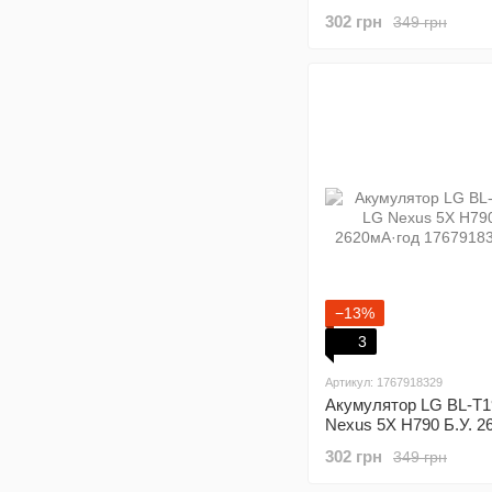
ZC500TG Оригинал.
302 грн
349 грн
−13%
3
Артикул: 1767918329
Акумулятор LG BL-T1
Nexus 5X Н790 Б.У. 2
302 грн
349 грн