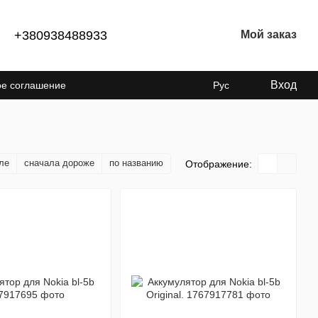
+380938488933
Мой заказ
Вход
ое соглашение
Рус
енциальности
ле
сначала дороже
по названию
Отображение: