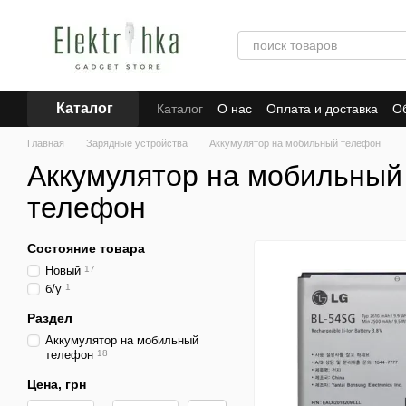
Перейти к основному контенту
Каталог
Каталог
О нас
Оплата и доставка
Об
Отзывы о магазине
Для поставщиков
Главная
Зарядные устройства
Аккумулятор на мобильный телефон
Аккумулятор на мобильный
телефон
Состояние товара
Новый
17
б/у
1
Раздел
Аккумулятор на мобильный
телефон
18
Цена, грн