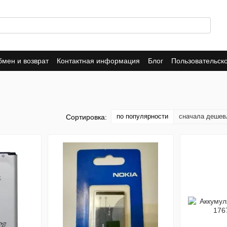
мен и возврат
Контактная информация
Блог
Пользовательск
Dropshipping
Trade-In
Публичная оферта
Политика конфид
по популярности
сначала дешев
Сортировка: