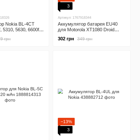
3
918326
Артикул: 1767918344
ор Nokia BL-4CT
Аккумулятор батарея EU40
, 5310, 5630, 6600f,
для Motorola XT1080 Droid
0S, 7230, 7310S.
Maxx 3400mAh
302 грн
9 грн
349 грн
−13%
3