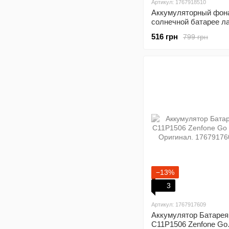
Артикул: 1767918510
Аккумуляторный фон
солнечной батарее л
солнечная кемпингов
516 грн
799 грн
фонарь
−13%
3
Артикул: 1767917609
Аккумулятор Батарея
C11P1506 Zenfone Go