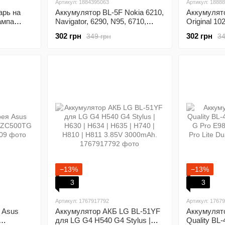
Артикул: 1884395063
Артикул: 1888
арь на
Аккумулятор BL-5F Nokia 6210,
Аккумулят
ампа
Navigator, 6290, N95, 6710,
Original 10
ый
Navigator, 6260, Slide, N96, E65
302 грн
302 грн
349 грн
34
−13%
−13%
3
3
Артикул: 1767917792
Артикул: 1767
 Asus
Аккумулятор АКБ LG BL-51YF
Аккумулят
для LG G4 H540 G4 Stylus |
Quality BL