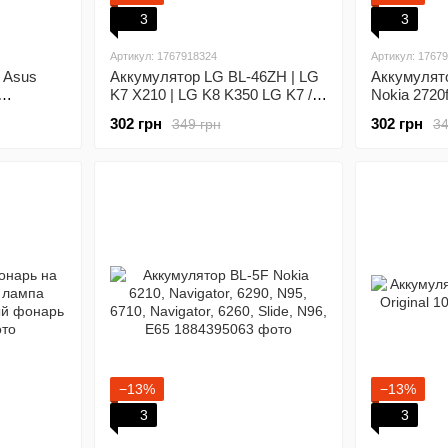
3
3
Артикул: 1767918324
Артикул: 1767
 Asus
Аккумулятор LG BL-46ZH | LG
Аккумулят
K7 X210 | LG K8 K350 LG K7 /
Nokia 2720f
BL-46ZH (2125 mAh) LG K350E
6700s, 721
302 грн
302 грн
349 грн
34
BL-46ZH K350N MS330
−13%
−13%
3
3