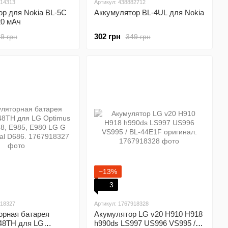
814313
Артикул: 438882712
ор для Nokia BL-5C
Аккумулятор BL-4UL для Nokia
20 мАч
302 грн
9 грн
349 грн
−13%
3
918327
Артикул: 1767918328
орная батарея
Акумулятор LG v20 H910 H918
-48TH для LG
h990ds LS997 US996 VS995 /