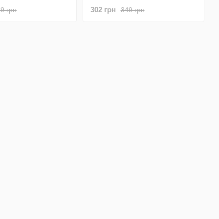
Pro E988, E985,
BL-44E1F оригинал.
302 грн
9 грн
349 грн
Pro Lite Dual D686.