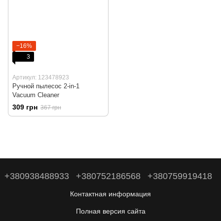
−16%
3
Артикул: 123478923
Ручной пылесос 2-in-1
Vacuum Cleaner
309 грн
367 грн
+380938488933
+380752186568
+380759919418
Контактная информация
Полная версия сайта