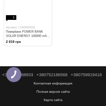
3
Артикул: 1780906858
Повербанк POWER BANK
SOLAR ENERGY 100000 mAh
Чёрный
2 019 грн
+380938488933
+380752186568
+380759919418
Контактная информация
Полная версия сайта
Карта сайта