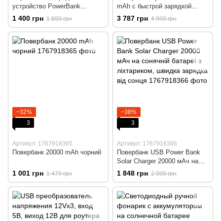
устройство PowerBank
mAh с быстрой зарядкой
Universal Mobile Power 4 USB,
повербанк для смартфона
1 400 грн
3 787 грн
1 899 грн
4 999 грн
быстрая зарядка
планшета Черный Белый
−32%
−38%
3
3
Артикул: 1767918365
Артикул: 1767918366
Повербанк 20000 mAh чорний
Повербанк USB Power Bank
Solar Charger 20000 мАч на
сонячній батареї з ліхтариком,
1 001 грн
1 848 грн
1 479 грн
2 999 грн
швидка зарядка від сонця