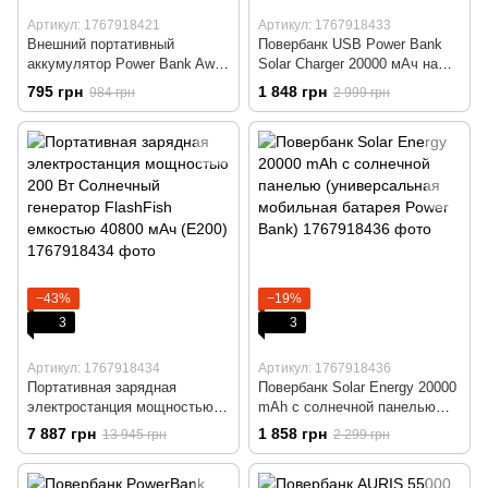
Артикул: 1767918421
Артикул: 1767918433
Внешний портативный
Повербанк USB Power Bank
аккумулятор Power Bank Awei
Solar Charger 20000 мАч на
P5K 10000mAh Black
солнечной батарее с
795 грн
1 848 грн
984 грн
2 999 грн
повербанк
фонариком, быстрая зарядка
от солнца.
−43%
−19%
3
3
Артикул: 1767918434
Артикул: 1767918436
Портативная зарядная
Повербанк Solar Energy 20000
электростанция мощностью
mAh с солнечной панелью
200 Вт Солнечный генератор
(универсальная мобильная
7 887 грн
1 858 грн
13 945 грн
2 299 грн
FlashFish емкостью 40800
батарея Power Bank)
мАч (E200)