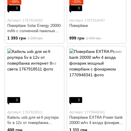
−39%
−33%
3
3
Артикул: 1767918482
Артикул: 1767918497
Повербанк Solar Energy 20000
Повербанк
mAh с солнечной панелью
(универсальная мобильная
1 393 грн
999 грн
2 299 грн
1 499 грн
батарея Power Bank)
3
3
Артикул: 1767918511
Артикул: 1770948341
Кабель usb для wi-fi роутера
Повербанк EXTRA Power bank
5v в 12v от повербанка
20000 мАч 4 входа фонарик
интернет без света
мощный повербанк с
400 грн
1 111 грн