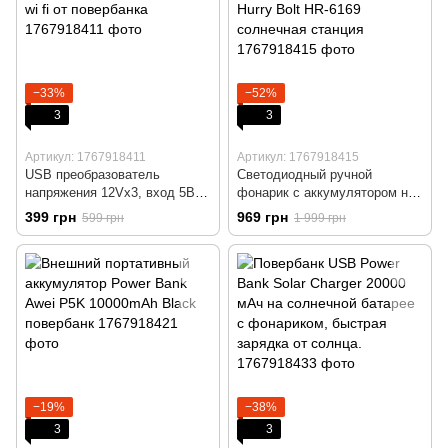
−33%
−52%
3
3
Артикул: 1767918411
Артикул: 1767918415
USB преобразователь
Светодиодный ручной
напряжения 12Vx3, вход 5В,
фонарик с аккумулятором на
виход 12В для роутера wi fi от
солнечной батарее Hurry Bolt
399 грн
969 грн
599 грн
1 999 грн
повербанка
HR-6169 солнечная станция
−19%
−38%
3
3