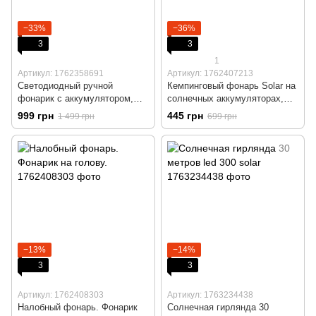
−33%
−36%
3
3
1
Артикул: 1762358691
Артикул: 1762407213
Светодиодный ручной
Кемпинговый фонарь Solar на
фонарик с аккумулятором,
солнечных аккумуляторах,
солнечная станция, повербанк
лампа солнечная.
999 грн
445 грн
1 499 грн
699 грн
для телефона
−13%
−14%
3
3
Артикул: 1762408303
Артикул: 1763234438
Налобный фонарь. Фонарик
Солнечная гирлянда 30