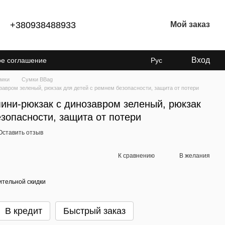
+380938488933
Мой заказ
Вход
ое соглашение
Рус
енциальности
мки
Сумки BBag
авром зеленый, рюкзак для детей с ремнем безопасности, защита от потери
ини-рюкзак с динозавром зеленый, рюкзак
зопасности, защита от потери
Оставить отзыв
К сравнению
В желания
тельной скидки
В кредит
Быстрый заказ