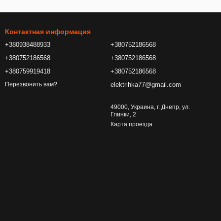
Контактная информация
+380938488933
+380752186568
+380752186568
+380752186568
+380759919418
+380752186568
elektrihka77@gmail.com
Перезвонить вам?
49000, Украина, г. Днепр, ул.
Глинки, 2
Карта проезда