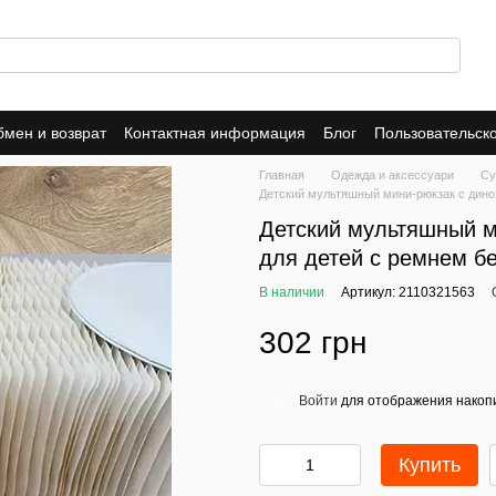
мен и возврат
Контактная информация
Блог
Пользовательск
Dropshipping
Trade-In
Публичная оферта
Политика конфид
Главная
Одежда и аксессуари
Су
Детский мультяшный мини-рюкзак с диноз
Детский мультяшный м
для детей с ремнем бе
В наличии
Артикул: 2110321563
302 грн
Войти
для отображения накопи
%
Купить