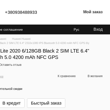
+380938488933
Мой заказ
Вход
ое соглашение
Рус
енциальности
uawei
Huawei Huawei
lack 2 SIM LTE 6.4" 2310x1080 IPS Bluetooth 5.0 4200 mAh NFC GPS б/у
ite 2020 6/128GB Black 2 SIM LTE 6.4"
oth 5.0 4200 mAh NFC GPS
Оставить отзыв
рн
К сравнению
В желания
тельной скидки
В кредит
Быстрый заказ