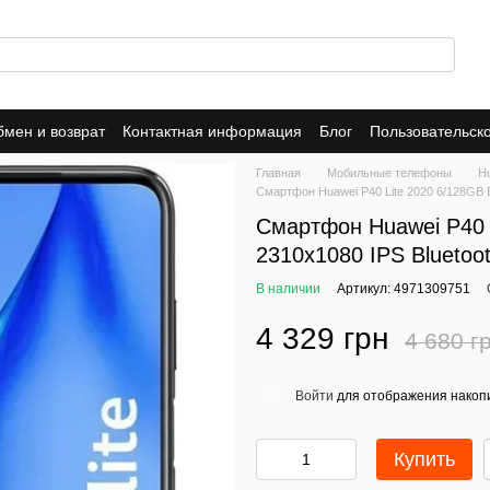
мен и возврат
Контактная информация
Блог
Пользовательск
Dropshipping
Trade-In
Публичная оферта
Политика конфид
Главная
Мобильные телефоны
H
Смартфон Huawei P40 Lite 2020 6/128GB B
Смартфон Huawei P40 L
2310x1080 IPS Blueto
В наличии
Артикул: 4971309751
4 329 грн
4 680 г
Войти
для отображения накопи
%
Купить