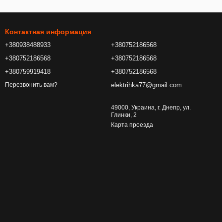
Контактная информация
+380938488933
+380752186568
+380752186568
+380752186568
+380759919418
+380752186568
elektrihka77@gmail.com
Перезвонить вам?
49000, Украина, г. Днепр, ул.
Глинки, 2
Карта проезда