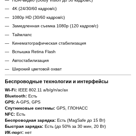
HDR‑видео (Dolby Vision до 30 кадров/с)
4K (24/30/60 кадров/с)
1080p HD (30/60 кадров/с)
Замедленная съемка 1080p (120 кадров/с)
Таймлапс
Кинематографическая стабилизация
Вспышка Retina Flash
Автостабилизация
Широкий цветовой охват
Беспроводные технологии и интерфейсы
Wi‑Fi:
IEEE 802.11 a/b/g/n/ac/ax
Bluetooth:
Есть
GPS:
A‑GPS, GPS
Спутниковые системы:
GPS, ГЛОНАСС
NFC:
Есть
Беспроводная зарядка:
Есть (MagSafe до 15 Вт)
Быстрая зарядка:
Есть (до 50% за 30 мин, 20 Вт)
ИК-порт:
нет