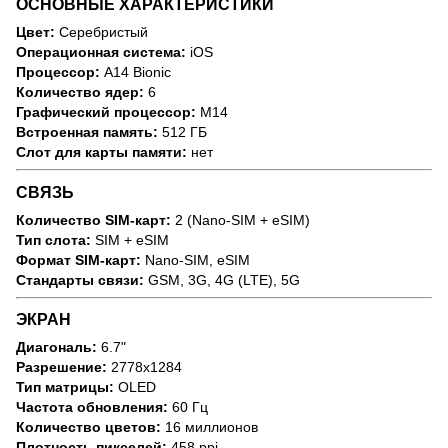
ОСНОВНЫЕ ХАРАКТЕРИСТИКИ
Цвет:
Серебристый
Операционная система:
iOS
Процессор:
A14 Bionic
Количество ядер:
6
Графический процессор:
M14
Встроенная память:
512 ГБ
Слот для карты памяти:
нет
СВЯЗЬ
Количество SIM-карт:
2 (Nano-SIM + eSIM)
Тип слота:
SIM + eSIM
Формат SIM-карт:
Nano-SIM, eSIM
Стандарты связи:
GSM, 3G, 4G (LTE), 5G
ЭКРАН
Диагональ:
6.7"
Разрешение:
2778x1284
Тип матрицы:
OLED
Частота обновления:
60 Гц
Количество цветов:
16 миллионов
Плотность пикселей:
458 ppi