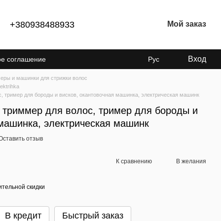
+380938488933
Мой заказ
Вход
ое соглашение
Рус
енциальности
еры и машинки для стрижки волос
ektrihka
, тример для бороды и висков, окантовочная машинка, электрическая машинк
 триммер для волос, тример для бороды и
 машинка, электрическая машинк
Оставить отзыв
К сравнению
В желания
тельной скидки
В кредит
Быстрый заказ