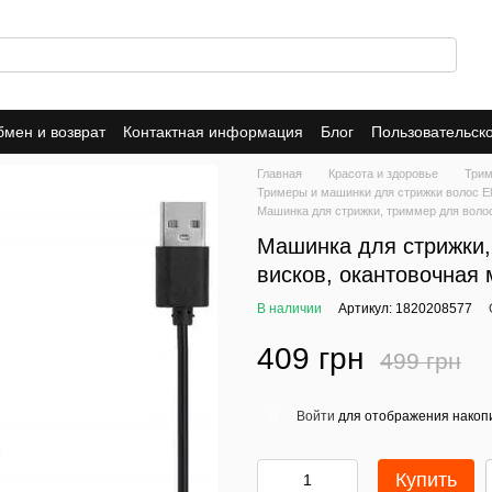
мен и возврат
Контактная информация
Блог
Пользовательск
Dropshipping
Trade-In
Публичная оферта
Политика конфид
Главная
Красота и здоровье
Трим
Тримеры и машинки для стрижки волос El
Машинка для стрижки, триммер для волос
Машинка для стрижки,
висков, окантовочная
В наличии
Артикул: 1820208577
409 грн
499 грн
Войти
для отображения накопи
%
Купить