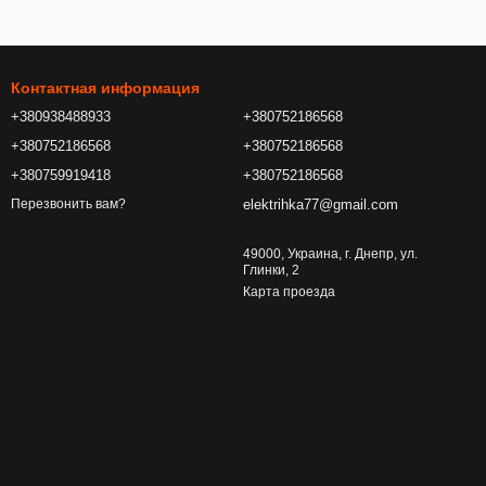
Контактная информация
+380938488933
+380752186568
+380752186568
+380752186568
+380759919418
+380752186568
elektrihka77@gmail.com
Перезвонить вам?
49000, Украина, г. Днепр, ул.
Глинки, 2
Карта проезда