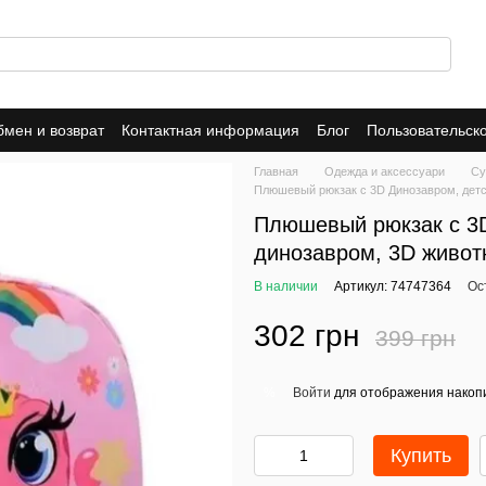
мен и возврат
Контактная информация
Блог
Пользовательск
Dropshipping
Trade-In
Публичная оферта
Политика конфид
Главная
Одежда и аксессуари
Су
Плюшевый рюкзак с 3D Динозавром, детс
Плюшевый рюкзак с 3D
динозавром, 3D живот
В наличии
Артикул: 74747364
Ос
302 грн
399 грн
Войти
для отображения накопи
%
Купить