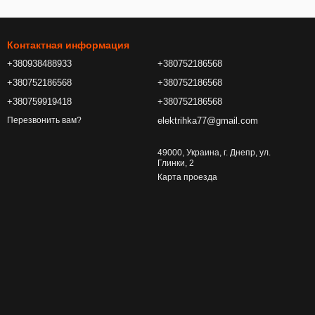
Контактная информация
+380938488933
+380752186568
+380752186568
+380752186568
+380759919418
+380752186568
elektrihka77@gmail.com
Перезвонить вам?
49000, Украина, г. Днепр, ул.
Глинки, 2
Карта проезда