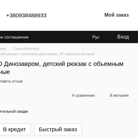
+380938488933
Мой заказ
Вход
ое соглашение
Рус
енциальности
мки
Сумки Elektrihka
кий рюкзак с объемным динозавром, 3D животные розовый
 Динозавром, детский рюкзак с объемным
ные
тавить отзыв
К сравнению
В желания
тельной скидки
В кредит
Быстрый заказ