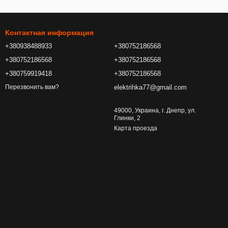
Контактная информация
+380938488933
+380752186568
+380752186568
+380752186568
+380759919418
+380752186568
elektrihka77@gmail.com
Перезвонить вам?
49000, Украина, г. Днепр, ул.
Глинки, 2
Карта проезда