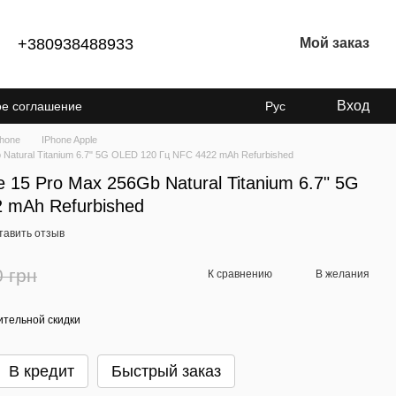
+380938488933
Мой заказ
Вход
ое соглашение
Рус
енциальности
Phone
IPhone Apple
Natural Titanium 6.7" 5G OLED 120 Гц NFC 4422 mAh Refurbished
 15 Pro Max 256Gb Natural Titanium 6.7" 5G
 mAh Refurbished
тавить отзыв
0 грн
К сравнению
В желания
тельной скидки
В кредит
Быстрый заказ