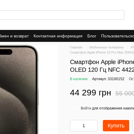
мен и возврат
Контактная информация
Блог
Пользовательск
Dropshipping
Trade-In
Публичная оферта
Политика конфид
Главная
Мобильные телефоны
I
Смартфон Apple iPhone 15 Pro Max 256Gb 
Смартфон Apple iPhone
OLED 120 Гц NFC 4422
В наличии
Артикул: 33100152
Ос
44 299 грн
55 00
Войти
для отображения накопи
%
Купить