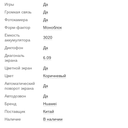
Игры
Да
Громкая связь
Да
Фотокамера
Да
Форм-фактор
Моноблок
Емкость
3020
аккумулятора
Диктофон
Да
Диагональ
6.09
экрана
Цветной экран
Да
Цвет
Коричневый
Автоматический
Да
поворот экрана
Автодозвон
Да
Бренд
Huawei
Поставщик
Китай
Наличие
В наличии