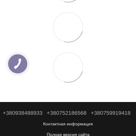
+380938488933
+380752186568
+380759919418
Контактная информация
Полная версия сайта