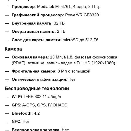
Процессор
: Mediatek MT6761, 4 ядра, 2 ГГц
Графический процессор
: PowerVR GE8320
Внутренняя память
: 32 ГБ
Оперативная память
: 2 ГБ
Слот для карты памяти
: microSD до 512 Гб
Камера
Основная камера
: 13 Мп, f/1.8, фазовая фокусировка
(PDAF), вспышка, запись видео в Full HD (1920x1080)
Фронтальная камера
: 8 Мп с вспышкой
Оптическая стабилизация
: Нет
Беспроводные технологии
Wi-Fi
: IEEE 802.11 a/b/g/n
GPS
: A-GPS, GPS, ГЛОНАСС
Bluetooth
: 4.2
NFC
: Нет
Беспроводная зарядка
: Нет