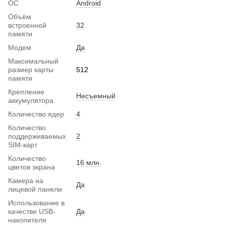
ОС
Android
Объём
встроенной
32
памяти
Модем
Да
Максимальный
размер карты
512
памяти
Крепление
Несъемный
аккумулятора
Количество ядер
4
Количество
поддерживаемых
2
SIM-карт
Количество
16 млн.
цветов экрана
Камера на
Да
лицевой панели
Использование в
качестве USB-
Да
накопителя