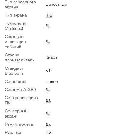
Тип сенсорного
Емкостный
экрана
Тип экрана
IPS
Технология
Да
Multitouch
Световая
индикация
Да
событий
Страна
Китай
производитель
Стандарт
5.0
Bluetooth
Состояние
Новое
Система A-GPS
Да
Синхронизация с
Да
ПК
Сенсорный
Да
экран
Режим полета
Да
Реплика
Нет