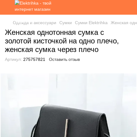
Одежда и аксессуари
Сумки
Сумки Elektrihka
Женская одно
Женская однотонная сумка с
золотой кисточкой на одно плечо,
женская сумка через плечо
Артикул:
275757821
Оставить отзыв