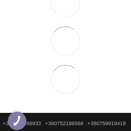
+380938488933
+380752186568
+380759919418